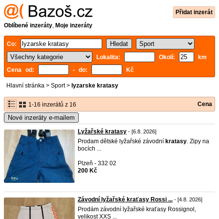
Přidat inzerát
Oblíbené inzeráty
,
Moje inzeráty
Co:
Lokalita:
Okolí:
km
Cena od:
- do:
Kč
Hlavní stránka
>
Sport
>
lyzarske kratasy
Cena
1-16 inzerátů z 16
Nové inzeráty e-mailem
Lyžařské kratasy
- [6.8. 2026]
Prodam dětské lyžařské závodní
kratasy
. Zipy na
bocích ...
Plzeň - 332 02
200 Kč
Závodní lyžařské kraťasy Rossi ...
- [4.8. 2026]
Prodám závodní lyžařské kraťasy Rossignol,
velikost XXS ...