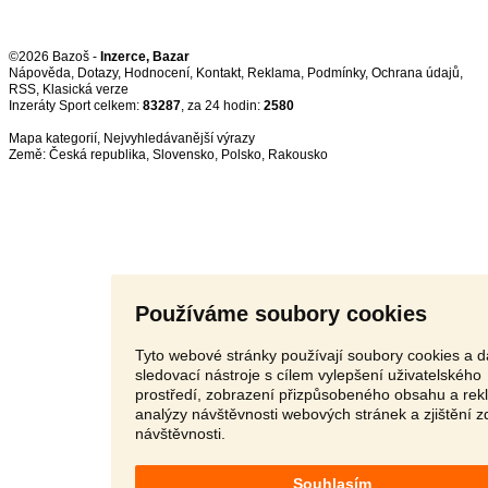
©2026 Bazoš -
Inzerce, Bazar
Nápověda
,
Dotazy
,
Hodnocení
,
Kontakt
,
Reklama
,
Podmínky
,
Ochrana údajů
,
RSS
,
Inzeráty Sport celkem:
83287
, za 24 hodin:
2580
Mapa kategorií
,
Nejvyhledávanější výrazy
Země:
Česká republika
,
Slovensko
,
Polsko
,
Rakousko
Používáme soubory cookies
Tyto webové stránky používají soubory cookies a d
sledovací nástroje s cílem vylepšení uživatelského
prostředí, zobrazení přizpůsobeného obsahu a rek
analýzy návštěvnosti webových stránek a zjištění z
návštěvnosti.
Souhlasím