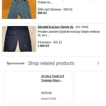
O'style na ...
Žďár nad Sázavou - 594 01
500 Kč
Závodní kraťasy Ostyle XL
- [8.6. 2026]
Prodám závodní lyžařské kraťasy Ostyle velikost
XL ve v ...
Chomutov - 431 11
1 000 Kč