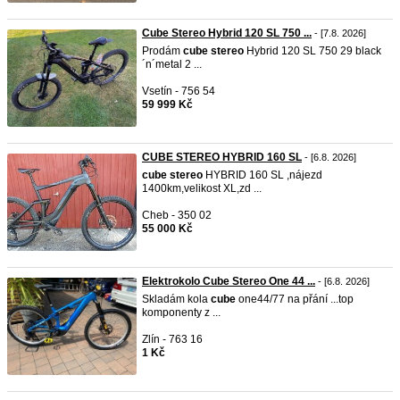
Cube Stereo Hybrid 120 SL 750 ...
- [7.8. 2026]
Prodám
cube
stereo
Hybrid 120 SL 750 29 black
´n´metal 2 ...
Vsetín - 756 54
59 999 Kč
CUBE STEREO HYBRID 160 SL
- [6.8. 2026]
cube
stereo
HYBRID 160 SL ,nájezd
1400km,velikost XL,zd ...
Cheb - 350 02
55 000 Kč
Elektrokolo Cube Stereo One 44 ...
- [6.8. 2026]
Skladám kola
cube
one44/77 na přání ...top
komponenty z ...
Zlín - 763 16
1 Kč