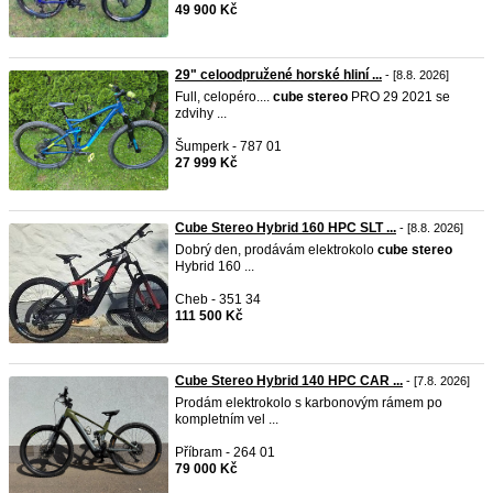
49 900 Kč
29" celoodpružené horské hliní ...
- [8.8. 2026]
Full, celopéro....
cube
stereo
PRO 29 2021 se
zdvihy ...
Šumperk - 787 01
27 999 Kč
Cube Stereo Hybrid 160 HPC SLT ...
- [8.8. 2026]
Dobrý den, prodávám elektrokolo
cube
stereo
Hybrid 160 ...
Cheb - 351 34
111 500 Kč
Cube Stereo Hybrid 140 HPC CAR ...
- [7.8. 2026]
Prodám elektrokolo s karbonovým rámem po
kompletním vel ...
Příbram - 264 01
79 000 Kč