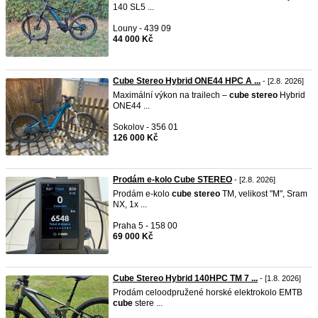
140 SL5 ...
Louny - 439 09
44 000 Kč
Cube Stereo Hybrid ONE44 HPC A ...
- [2.8. 2026]
Maximální výkon na trailech –
cube
stereo
Hybrid
ONE44 ...
Sokolov - 356 01
126 000 Kč
Prodám e-kolo Cube STEREO
- [2.8. 2026]
Prodám e-kolo
cube
stereo
TM, velikost "M", Sram
NX, 1x ...
Praha 5 - 158 00
69 000 Kč
Cube Stereo Hybrid 140HPC TM 7 ...
- [1.8. 2026]
Prodám celoodpružené horské elektrokolo EMTB
cube
stere ...