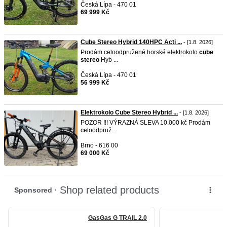
Česká Lípa - 470 01
69 999 Kč
Cube Stereo Hybrid 140HPC Acti ...
- [1.8. 2026]
Prodám celoodpružené horské elektrokolo
cube
stereo
Hyb ...
Česká Lípa - 470 01
56 999 Kč
Elektrokolo Cube Stereo Hybrid ...
- [1.8. 2026]
POZOR !!! VÝRAZNÁ SLEVA 10.000 kč Prodám
celoodpruž ...
Brno - 616 00
69 000 Kč