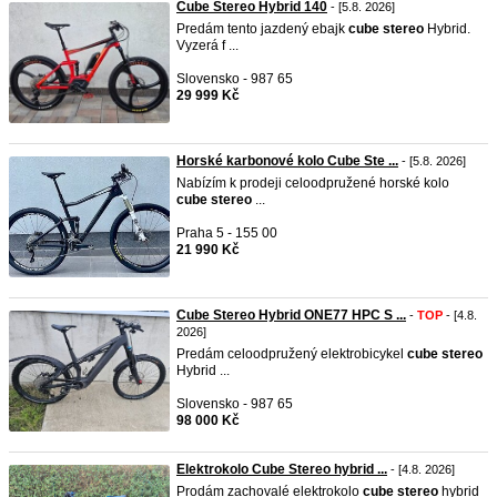
Cube Stereo Hybrid 140
- [5.8. 2026]
Predám tento jazdený ebajk
cube
stereo
Hybrid.
Vyzerá f ...
Slovensko - 987 65
29 999 Kč
Horské karbonové kolo Cube Ste ...
- [5.8. 2026]
Nabízím k prodeji celoodpružené horské kolo
cube
stereo
...
Praha 5 - 155 00
21 990 Kč
Cube Stereo Hybrid ONE77 HPC S ...
-
TOP
- [4.8.
2026]
​Predám celoodpružený elektrobicykel
cube
stereo
Hybrid ...
Slovensko - 987 65
98 000 Kč
Elektrokolo Cube Stereo hybrid ...
- [4.8. 2026]
Prodám zachovalé elektrokolo
cube
stereo
hybrid