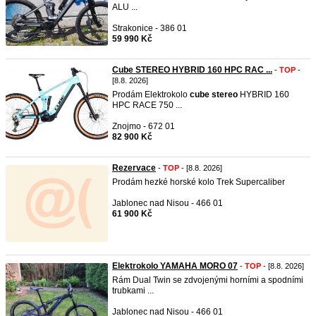
ALU ...
Strakonice - 386 01
59 990 Kč
Cube STEREO HYBRID 160 HPC RAC ...
-
TOP
-
[8.8. 2026]
Prodám Elektrokolo
cube
stereo
HYBRID 160
HPC RACE 750 ...
Znojmo - 672 01
82 900 Kč
Rezervace
-
TOP
- [8.8. 2026]
Prodám hezké horské kolo Trek Supercaliber
Jablonec nad Nisou - 466 01
61 900 Kč
Elektrokolo YAMAHA MORO 07
-
TOP
- [8.8. 2026]
Rám Dual Twin se zdvojenými horními a spodními
trubkami ...
Jablonec nad Nisou - 466 01