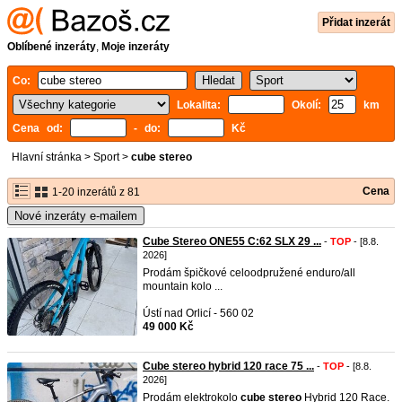
Přidat inzerát
Oblíbené inzeráty
,
Moje inzeráty
Co:
Lokalita:
Okolí:
km
Cena od:
- do:
Kč
Hlavní stránka
>
Sport
>
cube stereo
Cena
1-20 inzerátů z 81
Nové inzeráty e-mailem
Cube Stereo ONE55 C:62 SLX 29 ...
-
TOP
- [8.8.
2026]
Prodám špičkové celoodpružené enduro/all
mountain kolo ...
Ústí nad Orlicí - 560 02
49 000 Kč
Cube stereo hybrid 120 race 75 ...
-
TOP
- [8.8.
2026]
Prodám elektrokolo
cube
stereo
Hybrid 120 Race.