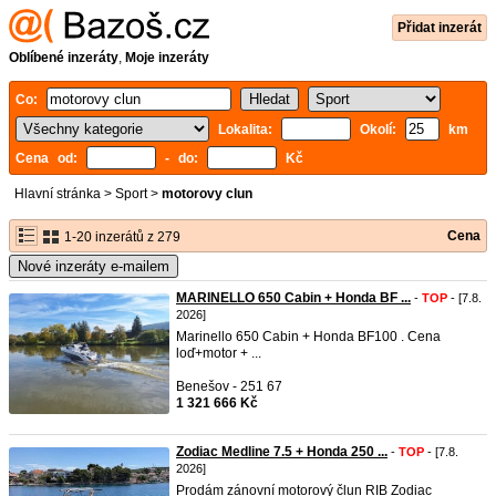
Přidat inzerát
Oblíbené inzeráty
,
Moje inzeráty
Co:
Lokalita:
Okolí:
km
Cena od:
- do:
Kč
Hlavní stránka
>
Sport
>
motorovy clun
Cena
1-20 inzerátů z 279
Nové inzeráty e-mailem
MARINELLO 650 Cabin + Honda BF ...
-
TOP
- [7.8.
2026]
Marinello 650 Cabin + Honda BF100 . Cena
loď+motor + ...
Benešov - 251 67
1 321 666 Kč
Zodiac Medline 7.5 + Honda 250 ...
-
TOP
- [7.8.
2026]
Prodám zánovní motorový člun RIB Zodiac