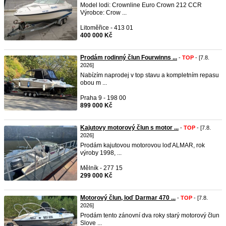
Model lodi: Crownline Euro Crown 212 CCR
Výrobce: Crow ...
Litoměřice - 413 01
400 000 Kč
Prodám rodinný člun Fourwinns ...
-
TOP
- [7.8.
2026]
Nabízím naprodej v top stavu a kompletním repasu
obou m ...
Praha 9 - 198 00
899 000 Kč
Kajutovy motorový člun s motor ...
-
TOP
- [7.8.
2026]
Prodám kajutovou motorovou loď ALMAR, rok
výroby 1998, ...
Mělník - 277 15
299 000 Kč
Motorový člun, loď Darmar 470 ...
-
TOP
- [7.8.
2026]
Prodám tento zánovní dva roky starý motorový člun
Slove ...