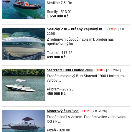
Medline 7.5. Ro ...
Semily - 513 01
1 650 000 Kč
SeaRay 230 – krásný kajutový m ...
-
TOP
- [7.8.
2026]
Z rodinných důvodů nabízím k prodeji náš
opečovávaný ka ...
Teplice - 417 42
499 000 Kč
Starcraft 1900 Limited 2008
-
TOP
- [7.8. 2026]
Prodám motorový člun Starcraft 1900 Limited, rok
výroby ...
Příbram - 262 93
450 000 Kč
Motorový člun / loď
-
TOP
- [7.8. 2026]
Prodám loď i s vlekem. Prodám velice zachovalou
loď s k ...
Plzeň - 320 00