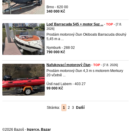
Brno - 620 00
340 000 Kč
Loď Barracuda 545 + motor Suz ...
-
TOP
- [7.8.
2026]
Prodám motorový člun Okiboats Barracuda dlouhý
5,45 m a ...
Nymburk - 288 02
790 000 Kč
Nafukovací motorový člun
-
TOP
- [7.8. 2026]
Prodám motorový člun 4,3 m s motorem Merkury
20 včetně ...
Ústí nad Labem - 403 27
99 000 Kč
Stránka:
1
2
3
Další
©2026 Bazoš -
Inzerce, Bazar