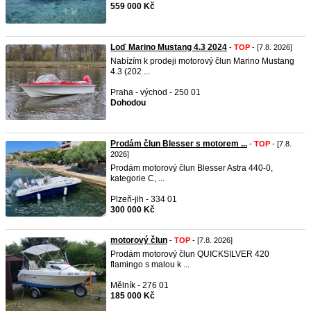
559 000 Kč
Loď Marino Mustang 4.3 2024
-
TOP
- [7.8. 2026]
Nabízím k prodeji motorový člun Marino Mustang
4.3 (202 ...
Praha - východ - 250 01
Dohodou
Prodám člun Blesser s motorem ...
-
TOP
- [7.8.
2026]
Prodám motorový člun Blesser Astra 440-0,
kategorie C, ...
Plzeň-jih - 334 01
300 000 Kč
motorový člun
-
TOP
- [7.8. 2026]
Prodám motorový člun QUICKSILVER 420
flamingo s malou k ...
Mělník - 276 01
185 000 Kč