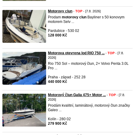
Motorovy clun
-
TOP
- [7.8. 2026]
Prodam
motorovy
clun
Bayliner s 50 konovym
motorem Selv ...
Pardubice - 530 02
128 000 Kč
Motorova otevrena lod RIO 750 ...
-
TOP
- [7.8.
2026]
Rio 750 Sol – motorový člun, 2× Volvo Penta 3.0L
Pro ...
Praha - západ - 252 28
440 000 Kč
Motorový člun Galia 475+ Motor ...
-
TOP
- [7.8.
2026]
Prodám kvalitní, laminátový, motorový člun značky
Galeo ...
Kolín - 280 02
279 900 Kč