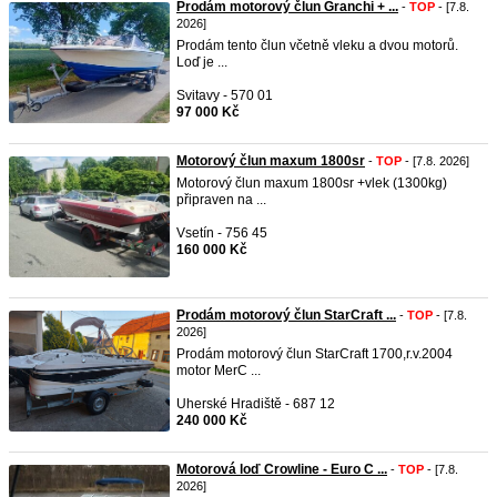
Prodám motorový člun Granchi + ...
-
TOP
- [7.8.
2026]
Prodám tento člun včetně vleku a dvou motorů.
Loď je ...
Svitavy - 570 01
97 000 Kč
Motorový člun maxum 1800sr
-
TOP
- [7.8. 2026]
Motorový člun maxum 1800sr +vlek (1300kg)
připraven na ...
Vsetín - 756 45
160 000 Kč
Prodám motorový člun StarCraft ...
-
TOP
- [7.8.
2026]
Prodám motorový člun StarCraft 1700,r.v.2004
motor MerC ...
Uherské Hradiště - 687 12
240 000 Kč
Motorová loď Crowline - Euro C ...
-
TOP
- [7.8.
2026]