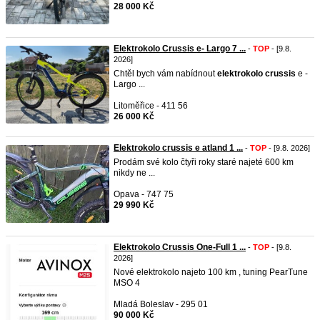
28 000 Kč
Elektrokolo Crussis e- Largo 7 ...
-
TOP
- [9.8.
2026]
Chtěl bych vám nabídnout
elektrokolo
crussis
e -
Largo ...
Litoměřice - 411 56
26 000 Kč
Elektrokolo crussis e atland 1 ...
-
TOP
- [9.8. 2026]
Prodám své kolo čtyři roky staré najeté 600 km
nikdy ne ...
Opava - 747 75
29 990 Kč
Elektrokolo Crussis One-Full 1 ...
-
TOP
- [9.8.
2026]
Nové elektrokolo najeto 100 km , tuning PearTune
MSO 4
Mladá Boleslav - 295 01
90 000 Kč