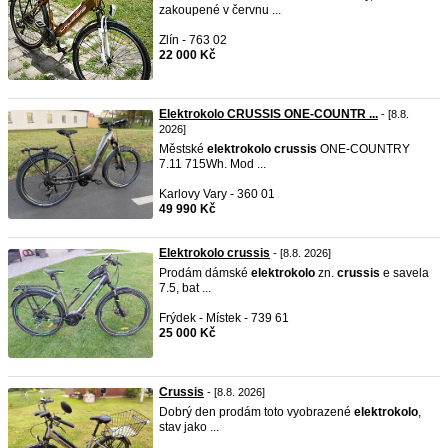
zakoupené v červnu ...
Zlín - 763 02
22 000 Kč
Elektrokolo CRUSSIS ONE-COUNTR ...
- [8.8.
2026]
Městské
elektrokolo
crussis
ONE-COUNTRY
7.11 715Wh. Mod ...
Karlovy Vary - 360 01
49 990 Kč
Elektrokolo crussis
- [8.8. 2026]
Prodám dámské
elektrokolo
zn.
crussis
e savela
7.5, bat ...
Frýdek - Místek - 739 61
25 000 Kč
Crussis
- [8.8. 2026]
Dobrý den prodám toto vyobrazené
elektrokolo
,
stav jako ...