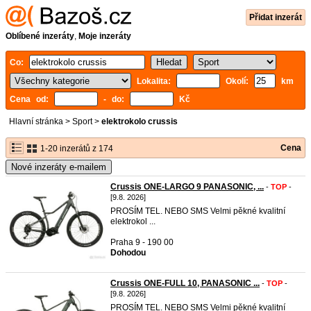
Přidat inzerát
Oblíbené inzeráty
,
Moje inzeráty
Co:
Lokalita:
Okolí:
km
Cena od:
- do:
Kč
Hlavní stránka
>
Sport
>
elektrokolo crussis
Cena
1-20 inzerátů z 174
Nové inzeráty e-mailem
Crussis ONE-LARGO 9 PANASONIC, ...
-
TOP
-
[9.8. 2026]
PROSÍM TEL. NEBO SMS Velmi pěkné kvalitní
elektrokol ...
Praha 9 - 190 00
Dohodou
Crussis ONE-FULL 10, PANASONIC ...
-
TOP
-
[9.8. 2026]
PROSÍM TEL. NEBO SMS Velmi pěkné kvalitní