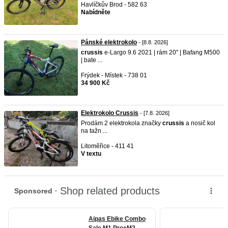
Havlíčkův Brod - 582 63
Nabídněte
Pánské elektrokolo
- [8.8. 2026]
crussis
e-Largo 9.6 2021 | rám 20" | Bafang M500
| bate ...
Frýdek - Místek - 738 01
34 900 Kč
Elektrokolo Crussis
- [7.8. 2026]
Prodám 2 elektrokola značky
crussis
a nosič kol
na tažn ...
Litoměřice - 411 41
V textu