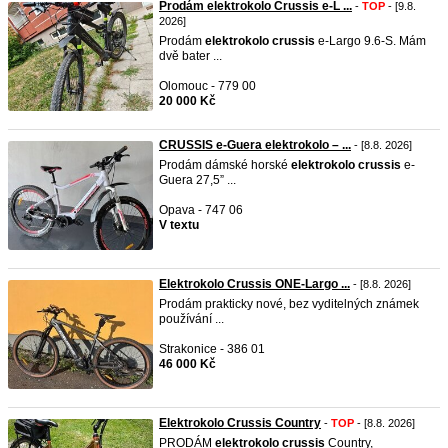
Prodám elektrokolo Crussis e-L ...
-
TOP
- [9.8.
2026]
Prodám
elektrokolo
crussis
e-Largo 9.6-S. Mám
dvě bater ...
Olomouc - 779 00
20 000 Kč
CRUSSIS e-Guera elektrokolo – ...
- [8.8. 2026]
Prodám dámské horské
elektrokolo
crussis
e-
Guera 27,5” ...
Opava - 747 06
V textu
Elektrokolo Crussis ONE-Largo ...
- [8.8. 2026]
Prodám prakticky nové, bez vyditelných známek
používání ...
Strakonice - 386 01
46 000 Kč
Elektrokolo Crussis Country
-
TOP
- [8.8. 2026]
PRODÁM
elektrokolo
crussis
Country,