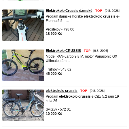
Elektrokolo Crussis dámské
-
TOP
- [9.8. 2026]
Prodám dámské horské
elektrokolo
crussis
e-
Fionna 5.5 – ...
Prostějov - 798 06
18 900 Kč
Elektrokolo CRUSSIS
-
TOP
- [9.8. 2026]
Model PAN-Largo 9.8 M, motor Panasonic GX
Ultimate, rám ...
Trutnov - 543 62
45 000 Kč
elektrokolo crussis
-
TOP
- [9.8. 2026]
Prodám
elektrokolo
crussis
e Citty 5.2 rám 19
kola 26 ...
Svitavy - 572 01
10 000 Kč