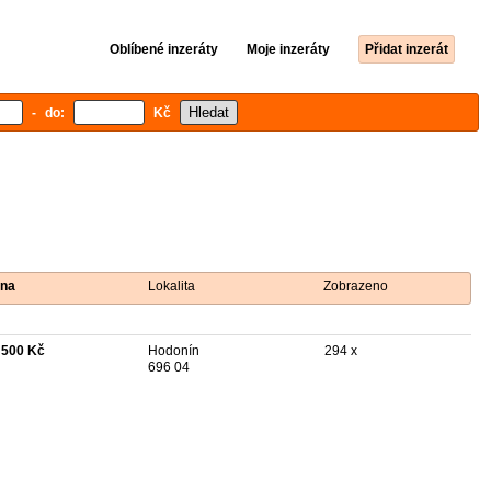
Oblíbené inzeráty
Moje inzeráty
Přidat inzerát
- do:
Kč
na
Lokalita
Zobrazeno
 500 Kč
Hodonín
294 x
696 04