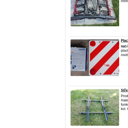
osob
Plac
na
bí
plac
osob
Stře
Prod
Hakr
funk
kol.