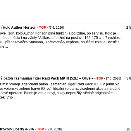
ní kolo Author Horizon
2 
-
TOP
- [7.8. 2026]
ové jízdní kolo Author Horizon plně funkční a pojízdné, po servisu. Kolo je
né do města i
na
výlety. Velikost přibližně
na
postavu 165-175 cm. 7 rychlostí
u - přehazovačka Shimano, 3 převodníky vepředu, součástí kola je i nosič a
ne ...
 batoh Tasmanian Tiger Raid Pack MK III (52L) – Olive –
5 
-
TOP
- [7.8. 2026]
ízím k prodeji legendární batoh Tasmanian Tiger Raid Pack MK III o jemu 52
ů ve vojenské zelené barvě (Olive). Ideální volba
na
vícedenní akce a náročné
oftové operace. Batoh je zcela nový, nikdy nepoužitý, včetně originálních
ček. Vho ...
trokolo Liberty e-VIA
20
-
TOP
- [7.8. 2026]