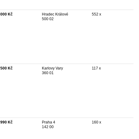
 000 Kč
Hradec Králové
552 x
500 02
 500 Kč
Karlovy Vary
117 x
360 01
 990 Kč
Praha 4
160 x
142 00