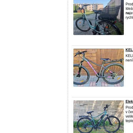
Prod
Ideá
na
j
rychl
KEL
KELL
není
Elek
Prod
v če
veli
teple