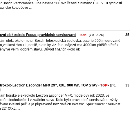
r Bosch Performance Line baterie 500 Wh řazení Shimano CUES 10 rychlostí
aulické kotoučové ...
vní elektrokolo Focus-pravidelně servisované
35
-
TOP
- [7.8. 2026]
ám elektrokolo-motor Bosch, teleskopická sedlovka, baterie 500,integrované
lo,velikost rámu L, nosič, blatníky viz. foto, nájezd cca 4000km-pláště a řetěz
ny ve velmi dobrém stavu. Důvod fi
na
nční-kolo ok
trokolo Lectron Esconder MFX 29”, XXL, 900 Wh, TOP STAV
33
-
TOP
- [7.8.
]
ám horské elektrokolo Lectron Esconder MFX, modelový rok 2023, ve
rném technickém i vizuálním stavu. Kolo bylo pravidelně servisováno, vždy
ávalo kvalitní péči a je připravené bez dalších investic. Specifikace: * Velikost
 22" (XXL, ...