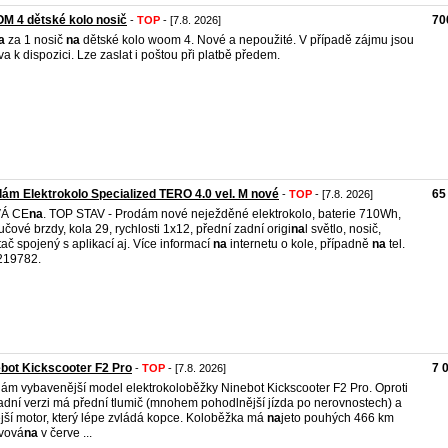
M 4 dětské kolo nosič
70
-
TOP
- [7.8. 2026]
a
za 1 nosič
na
dětské kolo woom 4. Nové a nepoužité. V případě zájmu jsou
va k dispozici. Lze zaslat i poštou při platbě předem.
ám Elektrokolo Specialized TERO 4.0 vel. M nové
65
-
TOP
- [7.8. 2026]
Á CE
na
. TOP STAV - Prodám nové neježděné elektrokolo, baterie 710Wh,
učové brzdy, kola 29, rychlosti 1x12, přední zadní origi
na
l světlo, nosič,
tač spojený s aplikací aj. Více informací
na
internetu o kole, případně
na
tel.
219782.
bot Kickscooter F2 Pro
7 
-
TOP
- [7.8. 2026]
ám vybavenější model elektrokoloběžky Ninebot Kickscooter F2 Pro. Oproti
adní verzi má přední tlumič (mnohem pohodlnější jízda po nerovnostech) a
ější motor, který lépe zvládá kopce. Koloběžka má
na
jeto pouhých 466 km
ivová
na
v červe ...