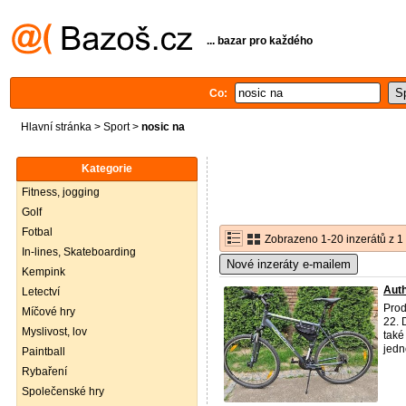
... bazar pro každého
Co:
Hlavní stránka
>
Sport
>
nosic na
Kategorie
Fitness, jogging
Golf
Fotbal
Zobrazeno 1-20 inzerátů z 1
In-lines, Skateboarding
Nové inzeráty e-mailem
Kempink
Auth
Letectví
Prod
Míčové hry
22. 
Myslivost, lov
také
jedn
Paintball
Rybaření
Společenské hry