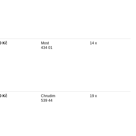
0 Kč
Most
14 x
434 01
0 Kč
Chrudim
19 x
539 44