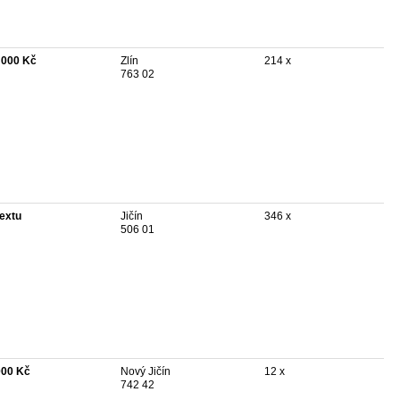
 000 Kč
Zlín
214 x
763 02
textu
Jičín
346 x
506 01
000 Kč
Nový Jičín
12 x
742 42