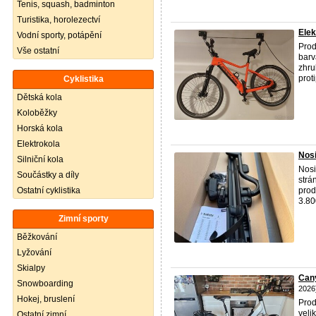
Tenis, squash, badminton
Turistika, horolezectví
Elek
Vodní sporty, potápění
Prod
Vše ostatní
barv
zhru
prot
Cyklistika
Dětská kola
Koloběžky
Horská kola
Elektrokola
Nosi
Silniční kola
Nosi
Součástky a díly
strá
Ostatní cyklistika
prod
3.80
Zimní sporty
Běžkování
Lyžování
Skialpy
Cany
Snowboarding
2026
Hokej, bruslení
Prod
veli
Ostatní zimní