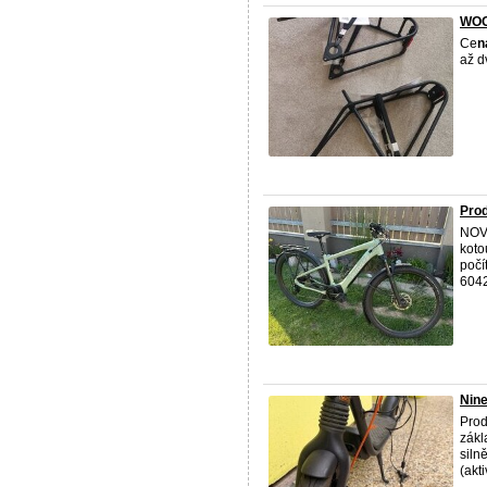
WOO
Ce
n
až d
Prod
NOV
koto
počí
604
Nine
Prod
zákl
siln
(akt