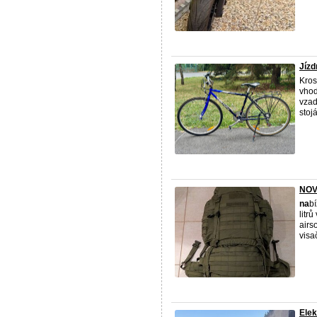
Jízd
Kros
vhod
vzad
stojá
NOVÝ
na
b
litr
airs
visa
Elek