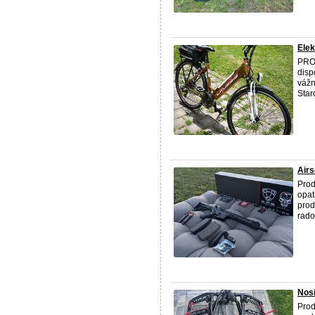
Elek
PROD
disp
vážn
Star
Airs
Prod
opat
prod
rados
Nosi
Pro