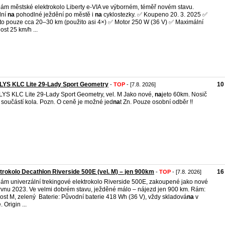
ám městské elektrokolo Liberty e-VIA ve výborném, téměř novém stavu.
lní
na
pohodlné ježdění po městě i
na
cyklostezky. ✅ Koupeno 20. 3. 2025 ✅
eto pouze cca 20–30 km (použito asi 4×) ✅ Motor 250 W (36 V) ✅ Maximální
ost 25 km/h ...
LYS KLC Lite 29-Lady Sport Geometry
10
-
TOP
- [7.8. 2026]
YS KLC Lite 29-Lady Sport Geometry, vel. M Jako nové,
na
jeto 60km. Nosič
 součástí kola. Pozn. O ceně je možné jed
na
t Zn. Pouze osobní odběr !!
trokolo Decathlon Riverside 500E (vel. M) – jen 900km
16
-
TOP
- [7.8. 2026]
ám univerzální trekingové elektrokolo Riverside 500E, zakoupené jako nové
rvnu 2023. Ve velmi dobrém stavu, ježděné málo – nájezd jen 900 km. Rám:
kost M, zelený Baterie: Původní baterie 418 Wh (36 V), vždy skladová
na
v
. Origin ...