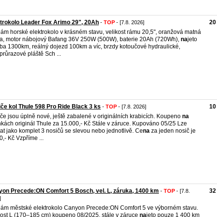
trokolo Leader Fox Arimo 29", 20Ah
20
-
TOP
- [7.8. 2026]
ám horské elektrokolo v krásném stavu, velikost rámu 20,5", oranžová matná
a, motor nábojový Bafang 36V 250W (500W), baterie 20Ah (720Wh),
na
jeto
ba 1300km, reálný dojezd 100km a víc, brzdy kotoučové hydraulické,
iprůrazové pláště Sch ...
če kol Thule 598 Pro Ride Black 3 ks
10
-
TOP
- [7.8. 2026]
če jsou úplně nové, ještě zabalené v originálních krabicích. Koupeno
na
nkách originál Thule za 15.000,- Kč Stále v záruce. Kupováno 05/25 Lze
at jako komplet 3 nosičů se slevou nebo jednotlivě. Ce
na
za jeden nosič je
0,- Kč Vzpříme ...
on Precede:ON Comfort 5 Bosch, vel. L, záruka, 1400 km
32
-
TOP
- [7.8.
]
ám městské elektrokolo Canyon Precede:ON Comfort 5 ve výborném stavu.
kost L (170–185 cm) koupeno 08/2025, stále v záruce
na
jeto pouze 1 400 km