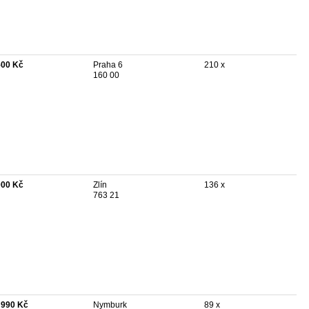
500 Kč
Praha 6
210 x
160 00
000 Kč
Zlín
136 x
763 21
 990 Kč
Nymburk
89 x