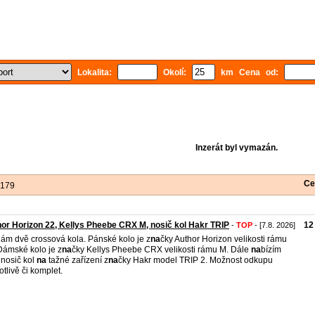
Lokalita:
Okolí:
km Cena od:
Inzerát byl vymazán.
Ce
 179
or Horizon 22, Kellys Pheebe CRX M, nosič kol Hakr TRIP
12
-
TOP
- [7.8. 2026]
ám dvě crossová kola. Pánské kolo je z
na
čky Author Horizon velikosti rámu
Dámské kolo je z
na
čky Kellys Pheebe CRX velikosti rámu M. Dále
na
bízím
 nosič kol
na
tažné zařízení z
na
čky Hakr model TRIP 2. Možnost odkupu
otlivě či komplet.