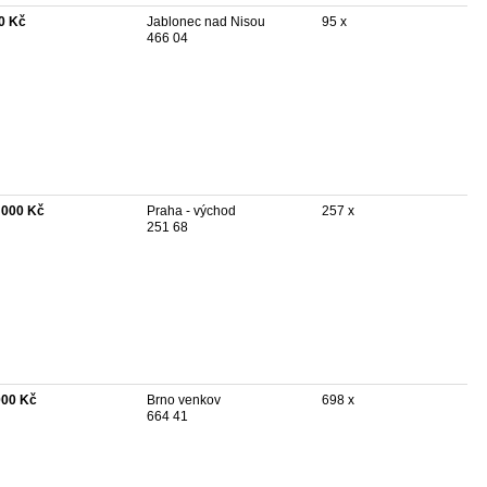
0 Kč
Jablonec nad Nisou
95 x
466 04
 000 Kč
Praha - východ
257 x
251 68
000 Kč
Brno venkov
698 x
664 41