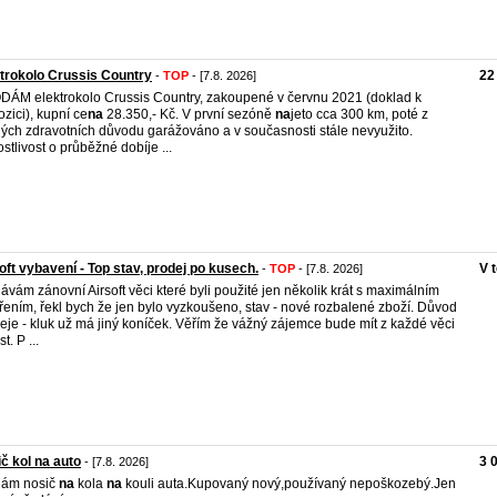
trokolo Crussis Country
22
-
TOP
- [7.8. 2026]
ÁM elektrokolo Crussis Country, zakoupené v červnu 2021 (doklad k
ozici), kupní ce
na
28.350,- Kč. V první sezóně
na
jeto cca 300 km, poté z
ých zdravotních důvodu garážováno a v současnosti stále nevyužito.
ostlivost o průběžné dobíje ...
oft vybavení - Top stav, prodej po kusech.
V 
-
TOP
- [7.8. 2026]
ávám zánovní Airsoft věci které byli použité jen několik krát s maximálním
řením, řekl bych že jen bylo vyzkoušeno, stav - nové rozbalené zboží. Důvod
eje - kluk už má jiný koníček. Věřím že vážný zájemce bude mít z každé věci
t. P ...
č kol na auto
3 
- [7.8. 2026]
dám nosič
na
kola
na
kouli auta.Kupovaný nový,používaný nepoškozebý.Jen