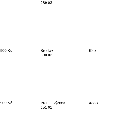
289 03
 900 Kč
Břeclav
62 x
690 02
 900 Kč
Praha - východ
488 x
251 01