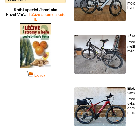
moto
hydr
Knihkupectví Jasmínka
Pavel Váňa:
Léčivé stromy a keře
II.
Záno
Prod
svět
měně
koupit
Elek
2026
Prod
výbo
dost
rámu