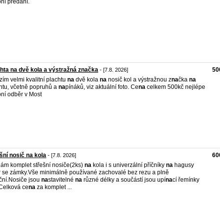
ní předání.
hta na dvě kola a výstražná značka
50
- [7.8. 2026]
zím velmi kvalitní plachtu
na
dvě kola
na
nosič kol a výstražnou z
na
čka
na
htu, včetně popruhů a
na
pínáků, viz aktuální foto. Ce
na
celkem 500kč nejlépe
ní odběr v Most
šní nosič na kola
60
- [7.8. 2026]
ám komplet střešní nosiče(2ks)
na
kola i s univerzální příčníky
na
hagusy
 se zámky.Vše minimálně používané zachovalé bez rezu a plně
ční.Nosiče jsou
na
stavitelné
na
různé délky a součástí jsou upí
na
cí řemínky
 Celková ce
na
za komplet ...