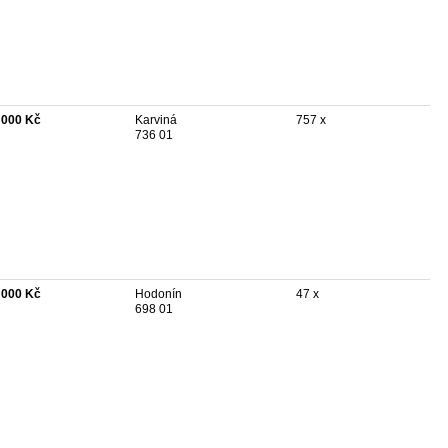
 000 Kč
Karviná
757 x
736 01
 000 Kč
Hodonín
47 x
698 01