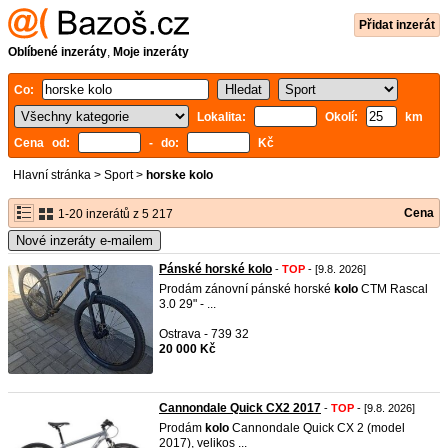
Přidat inzerát
Oblíbené inzeráty
,
Moje inzeráty
Co:
Lokalita:
Okolí:
km
Cena od:
- do:
Kč
Hlavní stránka
>
Sport
>
horske kolo
Cena
1-20 inzerátů z 5 217
Nové inzeráty e-mailem
Pánské horské kolo
-
TOP
- [9.8. 2026]
Prodám zánovní pánské horské
kolo
CTM Rascal
3.0 29" - ...
Ostrava - 739 32
20 000 Kč
Cannondale Quick CX2 2017
-
TOP
- [9.8. 2026]
Prodám
kolo
Cannondale Quick CX 2 (model
2017), velikos ...