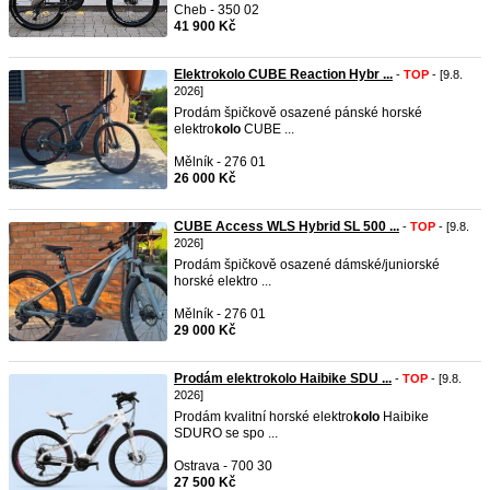
Cheb - 350 02
41 900 Kč
Elektrokolo CUBE Reaction Hybr ...
-
TOP
- [9.8.
2026]
Prodám špičkově osazené pánské horské
elektro
kolo
CUBE ...
Mělník - 276 01
26 000 Kč
CUBE Access WLS Hybrid SL 500 ...
-
TOP
- [9.8.
2026]
Prodám špičkově osazené dámské/juniorské
horské elektro ...
Mělník - 276 01
29 000 Kč
Prodám elektrokolo Haibike SDU ...
-
TOP
- [9.8.
2026]
Prodám kvalitní horské elektro
kolo
Haibike
SDURO se spo ...
Ostrava - 700 30
27 500 Kč