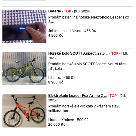
Baterie
-
TOP
- [9.8. 2026]
Prodám baterii na horské elektro
kolo
Leader Fox
Swan r. ...
Jablonec nad Nisou - 466 04
4 500 Kč
Horské kolo SCOTT Aspect, 27,5 ...
-
TOP
- [9.8.
2026]
Prodám horské
kolo
SCOTT Aspect, vel. Al rámu
„S“, kola ...
Liberec - 460 01
8 900 Kč
Elektrokolo Leader Fox Arimo 2 ...
-
TOP
- [9.8.
2026]
Prodám horské elektro
kolo
v krásném stavu,
velikost rám ...
Hradec Králové - 500 02
20 000 Kč