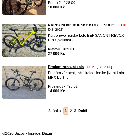
Praha 2 - 128 00
10 000 Kč
KARBONOVÉ HORSKÉ KOLO .,. SUPE ...
-
TOP
-
[9.8. 2026]
Karbonové horské
kolo
BERGAMONT REVOX
PRO , velikost ko ...
Klatovy - 339 01
27 000 Kč
Prodám zánovní kolo
-
TOP
- [9.8. 2026]
Prodám zánovní jízdní
kolo
. Horské jízdní
kolo
MRX ELIT ...
Prostějov - 798 02
14 000 Kč
Stránka:
1
2
3
Další
©2026 Bazoš -
Inzerce, Bazar