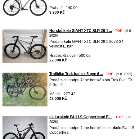
Praha 4 - 140 00
9 900 Kč
Horské kolo GIANT XTC SLR 29 1 ...
-
TOP
- [9.8.
2026]
Prodám
kolo
GIANT XTC SLR 29 1 2023-24,
velikost L, bar ...
Hradec Králové - 500 02
22 000 Kč
Trailbike Trek fuel ex 5 gen 6 ...
-
TOP
- [9.8. 2026]
​Prodám celoodpružené horské
kolo
Trek Fuel EX
5 Gen 6 ...
Mělník - 277 42
42 000 Kč
elektrokolo BULLS Copperhead E ...
-
TOP
- [9.8.
2026]
Prodám celoodpružené horské elektro
kolo
BULLS
Copperhea ...