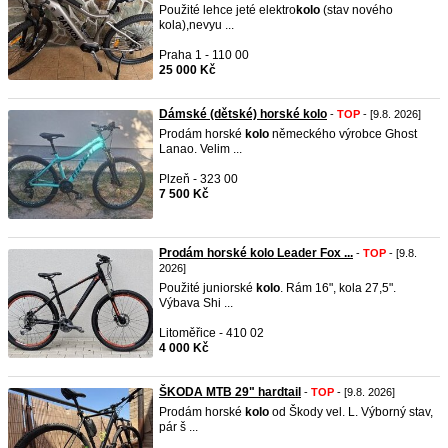
Použité lehce jeté elektro
kolo
(stav nového
kola),nevyu ...
Praha 1 - 110 00
25 000 Kč
Dámské (dětské) horské kolo
-
TOP
- [9.8. 2026]
Prodám horské
kolo
německého výrobce Ghost
Lanao. Velim ...
Plzeň - 323 00
7 500 Kč
Prodám horské kolo Leader Fox ...
-
TOP
- [9.8.
2026]
Použité juniorské
kolo
. Rám 16", kola 27,5".
Výbava Shi ...
Litoměřice - 410 02
4 000 Kč
ŠKODA MTB 29" hardtail
-
TOP
- [9.8. 2026]
Prodám horské
kolo
od Škody vel. L. Výborný stav,
pár š ...