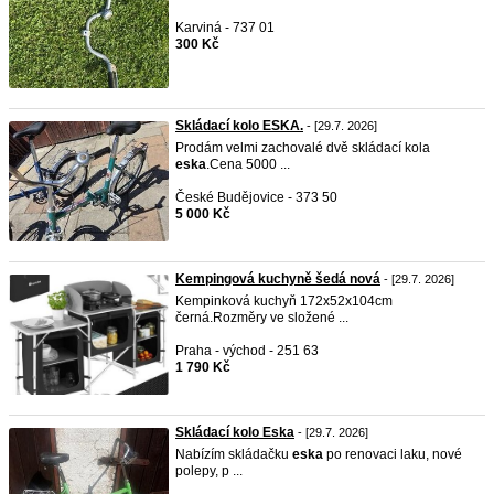
Karviná - 737 01
300 Kč
Skládací kolo ESKA.
- [29.7. 2026]
Prodám velmi zachovalé dvě skládací kola
eska
.Cena 5000 ...
České Budějovice - 373 50
5 000 Kč
Kempingová kuchyně šedá nová
- [29.7. 2026]
Kempinková kuchyň 172x52x104cm
černá.Rozměry ve složené ...
Praha - východ - 251 63
1 790 Kč
Skládací kolo Eska
- [29.7. 2026]
Nabízím skládačku
eska
po renovaci laku, nové
polepy, p ...