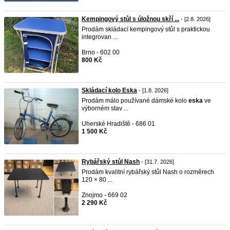
Kempingový stůl s úložnou skří ...
- [2.8. 2026]
Prodám skládací kempingový stůl s praktickou
integrovan ...
Brno - 602 00
800 Kč
Skládací kolo Eska
- [1.8. 2026]
Prodám málo používané dámské kolo
eska
ve
výborném stav ...
Uherské Hradiště - 686 01
1 500 Kč
Rybářský stůl Nash
- [31.7. 2026]
Prodám kvalitní rybářský stůl Nash o rozměrech
120 × 80 ...
Znojmo - 669 02
2 290 Kč