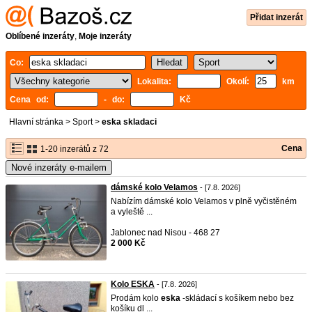
Přidat inzerát
Oblíbené inzeráty
,
Moje inzeráty
Co:
Lokalita:
Okolí:
km
Cena od:
- do:
Kč
Hlavní stránka
>
Sport
>
eska skladaci
Cena
1-20 inzerátů z 72
Nové inzeráty e-mailem
dámské kolo Velamos
- [7.8. 2026]
Nabízím dámské kolo Velamos v plně vyčistěném
a vyleště ...
Jablonec nad Nisou - 468 27
2 000 Kč
Kolo ESKA
- [7.8. 2026]
Prodám kolo
eska
-skládací s košíkem nebo bez
košíku dl ...