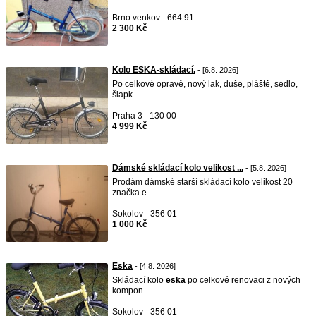
Brno venkov - 664 91
2 300 Kč
Kolo ESKA-skládací.
- [6.8. 2026]
Po celkové opravě, nový lak, duše, pláště, sedlo,
šlapk ...
Praha 3 - 130 00
4 999 Kč
Dámské skládací kolo velikost ...
- [5.8. 2026]
Prodám dámské starší skládací kolo velikost 20
značka e ...
Sokolov - 356 01
1 000 Kč
Eska
- [4.8. 2026]
Skládací kolo
eska
po celkové renovaci z nových
kompon ...
Sokolov - 356 01