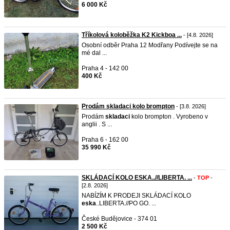
6 000 Kč
Tříkolová koloběžka K2 Kickboa ...
- [4.8. 2026]
Osobní odběr Praha 12 Modřany Podívejte se na
mé dal ...
Praha 4 - 142 00
400 Kč
Prodám skladaci kolo brompton
- [3.8. 2026]
Prodám
skladaci
kolo brompton . Vyrobeno v
anglii . S ...
Praha 6 - 162 00
35 990 Kč
SKLÁDACÍ KOLO ESKA..//LIBERTA. ...
-
TOP
-
[2.8. 2026]
NABÍZÍM K PRODEJI SKLÁDACÍ KOLO
eska
..LIBERTA.//PO GO. ...
České Budějovice - 374 01
2 500 Kč