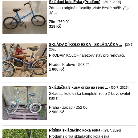
Skládací kolo Eska (Prodáno)
- [30.7. 2026]
Zárukou originální kvality „zlaté české ručičky", je
„M ...
Zlín - 760 01
319 Kč
SKLÁDACÍ KOLO ESKA - SKLÁDAČKA ...
- [30.7.
2026]
PRODÁM KOLO - nálezový stav pro renovaci.
Hradec Králové - 503 21
1 800 Kč
Skládačka 3 kusy origo na reno ...
- [30.7. 2026]
Skládací kolo
eska
kompletní retro 2 ks vč světel
kus z ...
Praha - západ - 252 06
2 500 Kč
Řídítka skládacího koka eska
- [29.7. 2026]
Prodám řídítka skládacího kola eska