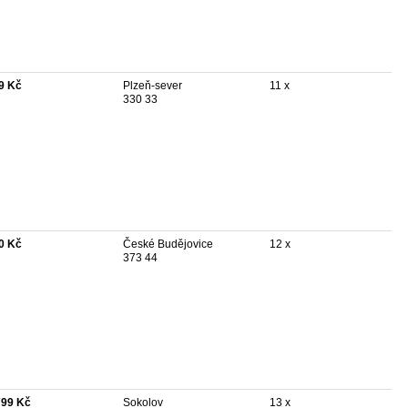
9 Kč
Plzeň-sever
11 x
330 33
0 Kč
České Budějovice
12 x
373 44
799 Kč
Sokolov
13 x