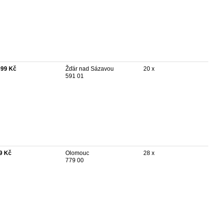
399 Kč
Žďár nad Sázavou
20 x
591 01
9 Kč
Olomouc
28 x
779 00