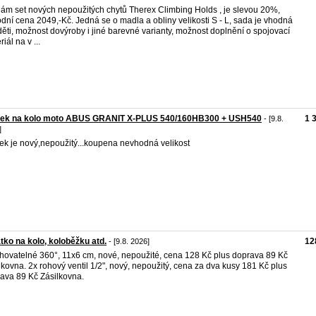
ám set nových nepoužitých chytů Therex Climbing Holds , je slevou 20%,
dní cena 2049,-Kč. Jedná se o madla a obliny velikosti S - L, sada je vhodná
děti, možnost dovýroby i jiné barevné varianty, možnost doplnění o spojovací
iál na v ...
ek na kolo moto ABUS GRANIT X-PLUS 540/160HB300 + USH540
1 
- [9.8.
]
k je nový,nepoužitý...koupena nevhodná velikost
tko na kolo, koloběžku atd.
12
- [9.8. 2026]
hovatelné 360°, 11x6 cm, nové, nepoužité, cena 128 Kč plus doprava 89 Kč
lkovna. 2x rohový ventil 1/2", nový, nepoužitý, cena za dva kusy 181 Kč plus
ava 89 Kč Zásilkovna.