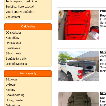
Tenis, squash, badminton
Turistika, horolezectví
Pro
Vodní sporty, potápění
Reze
Vše ostatní
(19k
Suns
Vltav
Cyklistika
Dětská kola
Koloběžky
Horská kola
Elektrokola
NOV
Silniční kola
2026
Součástky a díly
Prod
Ostatní cyklistika
kval
Sovn
rozl
Zimní sporty
Běžkování
Lyžování
Skialpy
NOVÝ
Snowboarding
Nabí
Hokej, bruslení
litr
airs
Ostatní zimní