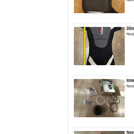
není
Děts
Nový
Imp
Nový
Nové