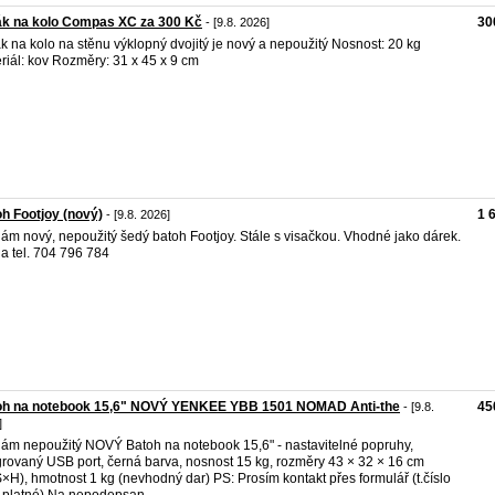
ák na kolo Compas XC za 300 Kč
30
- [9.8. 2026]
k na kolo na stěnu výklopný dvojitý je nový a nepoužitý Nosnost: 20 kg
riál: kov Rozměry: 31 x 45 x 9 cm
h Footjoy (nový)
1 
- [9.8. 2026]
ám nový, nepoužitý šedý batoh Footjoy. Stále s visačkou. Vhodné jako dárek.
a tel. 704 796 784
oh na notebook 15,6" NOVÝ YENKEE YBB 1501 NOMAD Anti-the
45
- [9.8.
]
ám nepoužitý NOVÝ Batoh na notebook 15,6" - nastavitelné popruhy,
grovaný USB port, černá barva, nosnost 15 kg, rozměry 43 × 32 × 16 cm
×H), hmotnost 1 kg (nevhodný dar) PS: Prosím kontakt přes formulář (t.číslo