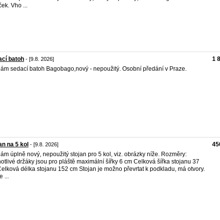
ček. Vho ...
cí batoh
1 
- [9.8. 2026]
ám sedací batoh Bagobago,nový - nepoužitý. Osobní předání v Praze.
an na 5 kol
45
- [9.8. 2026]
ám úplně nový, nepoužitý stojan pro 5 kol, viz. obrázky níže. Rozměry:
otlivé držáky jsou pro pláště maximální šířky 6 cm Celková šířka stojanu 37
elková délka stojanu 152 cm Stojan je možno převrtat k podkladu, má otvory.
 ...