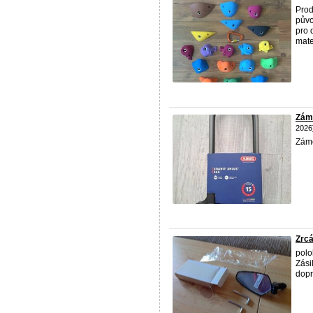
Prod
půvo
pro 
mater
Zám
2026
Záme
Zrcá
polo
Zási
dopr