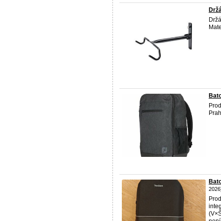
Drž
Držá
Mate
Bato
Prod
Prah
Bat
2026
Prod
inte
(V×Š