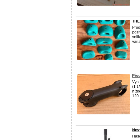
THER
Prod
pozi
veli
varia
Pře
Vyso
(1 1
nízk
120 
Nový
Hasw