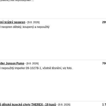
 platné).Na nepodepsan ...
ký krátký neopren
29
- [9.8. 2026]
 neopren dětský, koupený a nepoužitý
eller Jonson Pump
70
- [9.8. 2026]
 nepoužitý impeller 09-1027B-1, včetně těsnění, viz foto.
 dětské lezecké chyty THEREX - 19 kusů
1 
- [9.8. 2026]