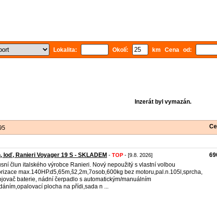
Lokalita:
Okolí:
km Cena od:
Inzerát byl vymazán.
Ce
95
, loď, Ranieri Voyager 19 S - SKLADEM
69
-
TOP
- [9.8. 2026]
sní člun italského výrobce Ranieri. Nový nepoužitý s vlastní volbou
rizace max.140HP.d5,65m,š2,2m,7osob,600kg bez motoru,pal.n.105l,sprcha,
jovač baterie, nádní čerpadlo s automatickým/manuálním
dáním,opalovací plocha na přídi,sada n ...