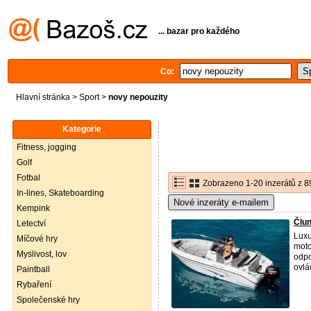
... bazar pro každého
Co:
Hlavní stránka
>
Sport
>
novy nepouzity
Kategorie
Fitness, jogging
Golf
Fotbal
Zobrazeno 1-20 inzerátů z 8
In-lines, Skateboarding
Nové inzeráty e-mailem
Kempink
Člun
Letectví
Luxu
Míčové hry
moto
Myslivost, lov
odpo
ovlá
Paintball
Rybaření
Společenské hry