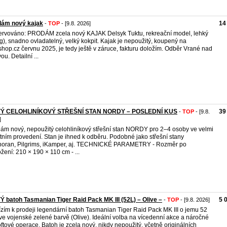
dám nový kajak
14
-
TOP
- [9.8. 2026]
rvováno: PRODÁM zcela nový KAJAK Delsyk Tuktu, rekreační model, lehký
g), snadno ovladatelný, velký kokpit. Kajak je nepoužitý, koupený na
hop.cz červnu 2025, je tedy ještě v záruce, fakturu doložím. Odběr Vrané nad
ou. Detailní ...
Ý CELOHLINÍKOVÝ STŘEŠNÍ STAN NORDY – POSLEDNÍ KUS
39
-
TOP
- [9.8.
]
ám nový, nepoužitý celohliníkový střešní stan NORDY pro 2–4 osoby ve velmi
itním provedení. Stan je ihned k odběru. Podobné jako střešní stany
oran, Pilgrims, iKamper, aj. TECHNICKÉ PARAMETRY - Rozměr po
ožení: 210 × 190 × 110 cm - ...
 batoh Tasmanian Tiger Raid Pack MK III (52L) – Olive –
5 
-
TOP
- [9.8. 2026]
zím k prodeji legendární batoh Tasmanian Tiger Raid Pack MK III o jemu 52
ů ve vojenské zelené barvě (Olive). Ideální volba na vícedenní akce a náročné
oftové operace. Batoh je zcela nový, nikdy nepoužitý, včetně originálních