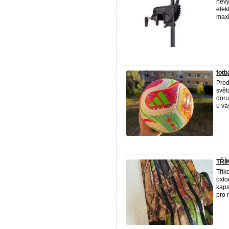
nevy
elek
maxi
fotb
Prod
svět
doru
u vá
TŘÍ
Třík
oxfo
kaps
pro 