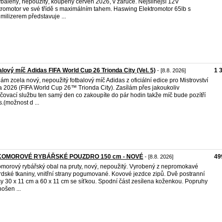
balený, nepoužitý, koupený červen 2026, v záruce. Nejsilnější 12V
tromotor ve své třídě s maximálním tahem. Haswing Elektromotor 65lb s
milizerem představuje ...
alový míč Adidas FIFA World Cup 26 Trionda City (Vel. 5)
1 
- [8.8. 2026]
ám zcela nový, nepoužitý fotbalový míč Adidas z oficiální edice pro Mistrovství
a 2026 (FIFA World Cup 26™ Trionda City). Zasílám přes jakoukoliv
čovací službu ten samý den co zakoupíte do pár hodin takže míč bude pozítří
s.(možnost d ...
KOMOROVÉ RYBÁŘSKÉ POUZDRO 150 cm - NOVÉ
49
- [8.8. 2026]
omorový rybářský obal na pruty, nový, nepoužitý. Vyrobený z nepromokavé
rdské tkaniny, vnitřní strany pogumované. Kovové jezdce zipů. Dvě postranní
y 30 x 11 cm a 60 x 11 cm se síťkou. Spodní část zesílena koženkou. Popruhy
nošen ...