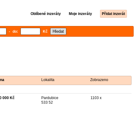
Oblíbené inzeráty
Moje inzeráty
Přidat inzerát
- do:
Kč
na
Lokalita
Zobrazeno
0 000 Kč
Pardubice
1103 x
533 52