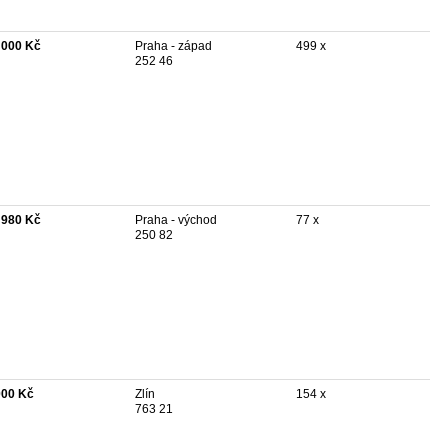
 000 Kč
Praha - západ
499 x
252 46
 980 Kč
Praha - východ
77 x
250 82
000 Kč
Zlín
154 x
763 21