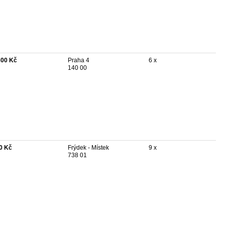
800 Kč
Praha 4
6 x
140 00
0 Kč
Frýdek - Místek
9 x
738 01