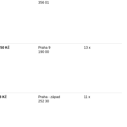
356 01
350 Kč
Praha 9
13 x
190 00
8 Kč
Praha - západ
11 x
252 30