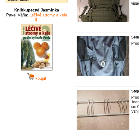
visa
Knihkupectví Jasmínka
Pavel Váňa:
Léčivé stromy a keře
II.
Seda
Prod
koupit
Stoj
Prod
Jedn
cm C
Vzhle