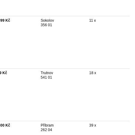
999 Kč
Sokolov
11 x
356 01
9 Kč
Trutnov
18 x
541 01
500 Kč
Příbram
39 x
262 04