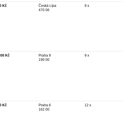
0 Kč
Česká Lípa
9 x
470 06
600 Kč
Praha 9
9 x
190 00
0 Kč
Praha 6
12 x
162 00