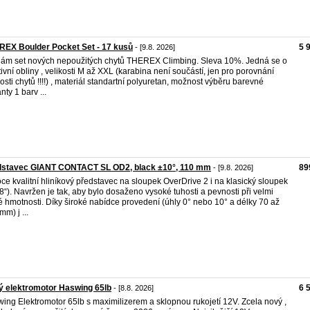
EX Boulder Pocket Set - 17 kusů
5 
- [9.8. 2026]
ám set nových nepoužitých chytů THEREX Climbing. Sleva 10%. Jedná se o
tivní obliny , velikosti M až XXL (karabina není součástí, jen pro porovnání
kosti chytů !!!!) , materiál standartní polyuretan, možnost výběru barevné
nty 1 barv ...
dstavec GIANT CONTACT SL OD2, black ±10°, 110 mm
89
- [9.8. 2026]
ce kvalitní hliníkový představec na sloupek OverDrive 2 i na klasický sloupek
/8“). Navržen je tak, aby bylo dosaženo vysoké tuhosti a pevnosti při velmi
é hmotnosti. Díky široké nabídce provedení (úhly 0° nebo 10° a délky 70 až
mm) j ...
 elektromotor Haswing 65lb
6 
- [8.8. 2026]
ing Elektromotor 65lb s maximilizerem a sklopnou rukojetí 12V. Zcela nový ,