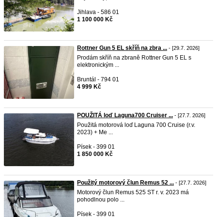
Jihlava - 586 01
1 100 000 Kč
Rottner Gun 5 EL skříň na zbra ...
- [29.7. 2026]
Prodám skříň na zbraně Rottner Gun 5 EL s
elektronickým ...
Bruntál - 794 01
4 999 Kč
POUŽITÁ loď Laguna700 Cruiser ...
- [27.7. 2026]
Použitá motorová loď Laguna 700 Cruise (r.v.
2023) + Me ...
Písek - 399 01
1 850 000 Kč
Použitý motorový člun Remus 52 ...
- [27.7. 2026]
Motorový člun Remus 525 ST r. v. 2023 má
pohodlnou polo ...
Písek - 399 01