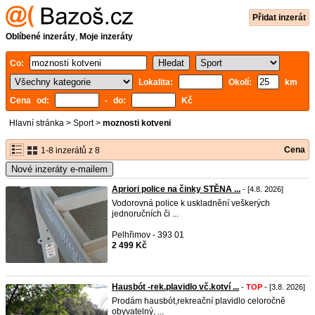
Přidat inzerát
Oblíbené inzeráty
,
Moje inzeráty
Co:
Lokalita:
Okolí:
km
Cena od:
- do:
Kč
Hlavní stránka
>
Sport
>
moznosti kotveni
Cena
1-8 inzerátů z 8
Nové inzeráty e-mailem
Apriori police na činky STĚNA ...
- [4.8. 2026]
Vodorovná police k uskladnění veškerých
jednoručních či ...
Pelhřimov - 393 01
2 499 Kč
Hausbót -rek.plavidlo vč.kotví ...
-
TOP
- [3.8. 2026]
Prodám hausbót,rekreační plavidlo celoročně
obyvatelný, ...