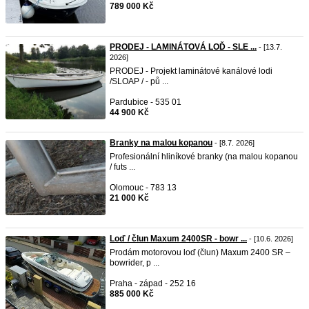
789 000 Kč
PRODEJ - LAMINÁTOVÁ LOĎ - SLE ...
- [13.7.
2026]
PRODEJ - Projekt laminátové kanálové lodi
/SLOAP / - pů ...
Pardubice - 535 01
44 900 Kč
Branky na malou kopanou
- [8.7. 2026]
Profesionální hliníkové branky (na malou kopanou
/ futs ...
Olomouc - 783 13
21 000 Kč
Loď / člun Maxum 2400SR - bowr ...
- [10.6. 2026]
Prodám motorovou loď (člun) Maxum 2400 SR –
bowrider, p ...
Praha - západ - 252 16
885 000 Kč