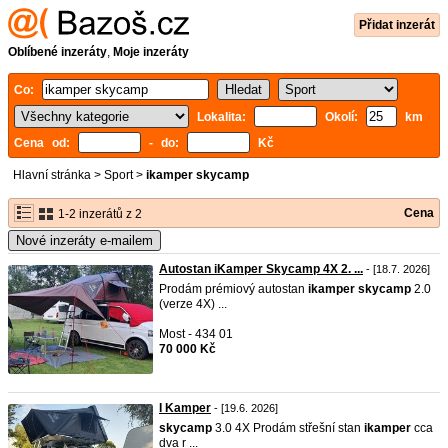
Přidat inzerát
Oblíbené inzeráty
,
Moje inzeráty
Co:
Lokalita:
Okolí:
km
Cena od:
- do:
Kč
Hlavní stránka
>
Sport
>
ikamper skycamp
Cena
1-2 inzerátů z 2
Nové inzeráty e-mailem
Autostan iKamper Skycamp 4X 2. ...
- [18.7. 2026]
Prodám prémiový autostan
ikamper
skycamp
2.0
(verze 4X) ...
Most - 434 01
70 000 Kč
I Kamper
- [19.6. 2026]
skycamp
3.0 4X Prodám střešní stan
ikamper
cca
dva r ...