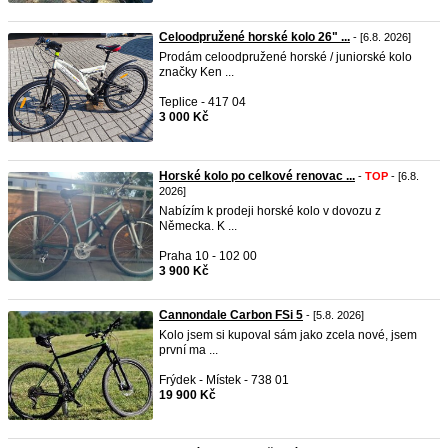
Celoodpružené horské kolo 26" ...
- [6.8. 2026]
Prodám celoodpružené horské / juniorské kolo
značky Ken ...
Teplice - 417 04
3 000 Kč
Horské kolo po celkové renovac ...
-
TOP
- [6.8.
2026]
Nabízím k prodeji horské kolo v dovozu z
Německa. K ...
Praha 10 - 102 00
3 900 Kč
Cannondale Carbon FSi 5
- [5.8. 2026]
Kolo jsem si kupoval sám jako zcela nové, jsem
první ma ...
Frýdek - Místek - 738 01
19 900 Kč