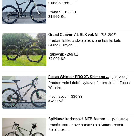
Cube Stereo ...
Praha 5 - 155 00
21 990 Kč
Grand Canyon AL SLX vel. M
- [5.8. 2026]
Prodám lehké a skvěle osazené horské kolo
Grand Canyon ...
Rakovník - 269 01
22 000 Kč
Focus Whistler PRO 27, Shimano ...
- [5.8. 2026]
Prodám velmi dobře vybavené horské kolo Focus
Whistler ...
Plzeň-sever - 330 33
8 499 Kč
Špičkové karbonové MTB Author ...
- [5.8. 2026]
Prodám karbonové horské kolo Author Revolt.
Kolo je ext ...