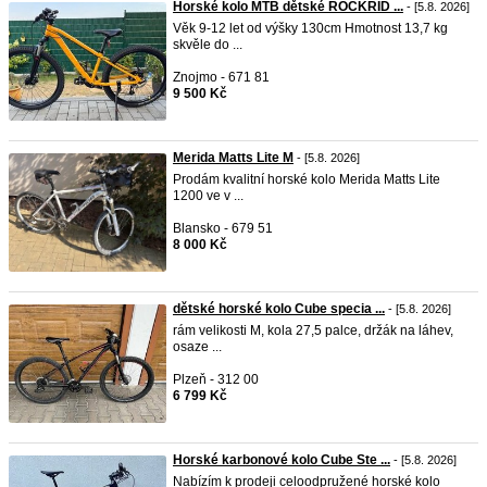
Horské kolo MTB dětské ROCKRID ...
- [5.8. 2026]
Věk 9-12 let od výšky 130cm Hmotnost 13,7 kg
skvěle do ...
Znojmo - 671 81
9 500 Kč
Merida Matts Lite M
- [5.8. 2026]
Prodám kvalitní horské kolo Merida Matts Lite
1200 ve v ...
Blansko - 679 51
8 000 Kč
dětské horské kolo Cube specia ...
- [5.8. 2026]
rám velikosti M, kola 27,5 palce, držák na láhev,
osaze ...
Plzeň - 312 00
6 799 Kč
Horské karbonové kolo Cube Ste ...
- [5.8. 2026]
Nabízím k prodeji celoodpružené horské kolo