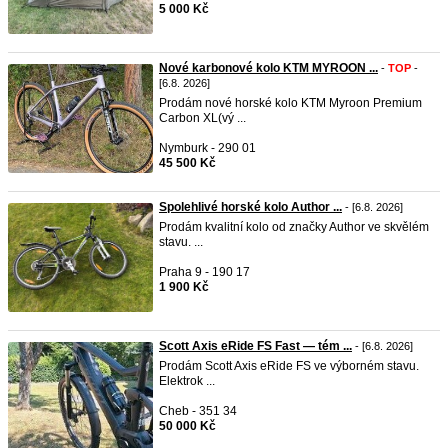
5 000 Kč
Nové karbonové kolo KTM MYROON ...
-
TOP
-
[6.8. 2026]
Prodám nové horské kolo KTM Myroon Premium
Carbon XL(vý ...
Nymburk - 290 01
45 500 Kč
Spolehlivé horské kolo Author ...
- [6.8. 2026]
Prodám kvalitní kolo od značky Author ve skvělém
stavu. ...
Praha 9 - 190 17
1 900 Kč
Scott Axis eRide FS Fast — tém ...
- [6.8. 2026]
Prodám Scott Axis eRide FS ve výborném stavu.
Elektrok ...
Cheb - 351 34
50 000 Kč