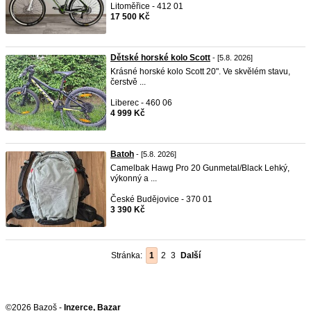
Litoměřice - 412 01
17 500 Kč
Dětské horské kolo Scott
- [5.8. 2026]
Krásné horské kolo Scott 20". Ve skvělém stavu,
čerstvě ...
Liberec - 460 06
4 999 Kč
Batoh
- [5.8. 2026]
Camelbak Hawg Pro 20 Gunmetal/Black Lehký,
výkonný a ...
České Budějovice - 370 01
3 390 Kč
Stránka:
1
2
3
Další
©2026 Bazoš -
Inzerce, Bazar