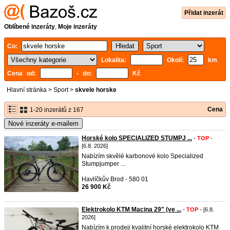
Přidat inzerát
Oblíbené inzeráty
,
Moje inzeráty
Co:
Lokalita:
Okolí:
km
Cena od:
- do:
Kč
Hlavní stránka
>
Sport
>
skvele horske
Cena
1-20 inzerátů z 167
Nové inzeráty e-mailem
Horské kolo SPECIALIZED STUMPJ ...
-
TOP
-
[6.8. 2026]
Nabízím skvělé karbonové kolo Specialized
Stumpjumper ...
Havlíčkův Brod - 580 01
26 900 Kč
Elektrokolo KTM Macina 29" (ve ...
-
TOP
- [6.8.
2026]
Nabízím k prodeji kvalitní horské elektrokolo KTM