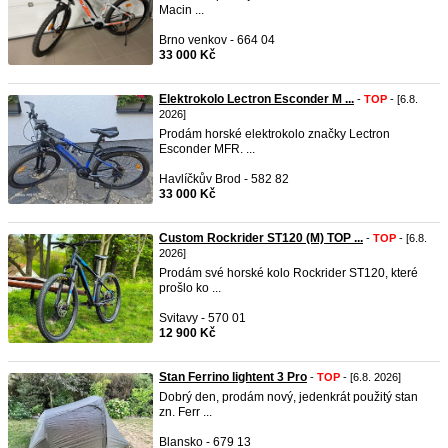
Macin ...
Brno venkov - 664 04
33 000 Kč
Elektrokolo Lectron Esconder M ...
-
TOP
- [6.8.
2026]
Prodám horské elektrokolo značky Lectron
Esconder MFR. ...
Havlíčkův Brod - 582 82
33 000 Kč
Custom Rockrider ST120 (M) TOP ...
-
TOP
- [6.8.
2026]
Prodám své horské kolo Rockrider ST120, které
prošlo ko ...
Svitavy - 570 01
12 900 Kč
Stan Ferrino lightent 3 Pro
-
TOP
- [6.8. 2026]
Dobrý den, prodám nový, jedenkrát použitý stan
zn. Ferr ...
Blansko - 679 13