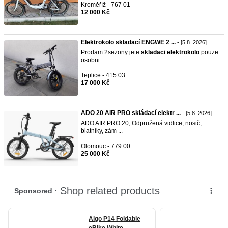
Kroměříž - 767 01
12 000 Kč
Elektrokolo skladací ENGWE 2 ...
- [5.8. 2026]
Prodam 2sezony jete
skladaci
elektrokolo
pouze
osobni ...
Teplice - 415 03
17 000 Kč
ADO 20 AIR PRO skládací elektr ...
- [5.8. 2026]
ADO AIR PRO 20, Odpružená vidlice, nosič,
blatníky, zám ...
Olomouc - 779 00
25 000 Kč