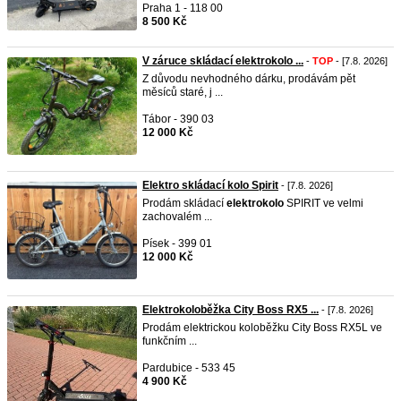
Praha 1 - 118 00
8 500 Kč
V záruce skládací elektrokolo ...
-
TOP
- [7.8. 2026]
Z důvodu nevhodného dárku, prodávám pět
měsíců staré, j ...
Tábor - 390 03
12 000 Kč
Elektro skládací kolo Spirit
- [7.8. 2026]
Prodám skládací
elektrokolo
SPIRIT ve velmi
zachovalém ...
Písek - 399 01
12 000 Kč
Elektrokoloběžka City Boss RX5 ...
- [7.8. 2026]
Prodám elektrickou koloběžku City Boss RX5L ve
funkčním ...
Pardubice - 533 45
4 900 Kč