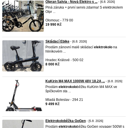
Olpran Salvia - Nová Elektro s ...
- [6.8. 2026]
Plná záruka + první servis zdarma! S elektrokolem
Olpr ...
Olomouc - 779 00
19 990 Kč
Skládací Ebike
- [6.8. 2026]
Prodám zánovní malé skládací
elektrokolo
na
hliníkovém ...
Hradec Králové - 500 02
8 000 Kč
KuKirin M4 MAX 1000W 48V 18.2A ...
- [6.8. 2026]
Prodám
elektrokolo
běžku KuKirin M4 MAX ve
špičkovém sta ...
Mladá Boleslav - 294 21
9 499 Kč
Elektrokoloběžka GoGen
- [5.8. 2026]
Prodám
elektrokolo
běžku GoGen voyager 500W s