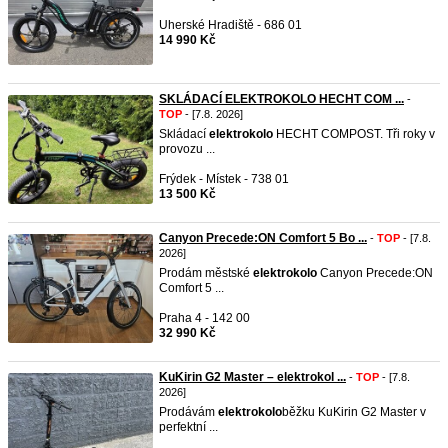
Uherské Hradiště - 686 01
14 990 Kč
SKLÁDACÍ ELEKTROKOLO HECHT COM ...
-
TOP
- [7.8. 2026]
Skládací
elektrokolo
HECHT COMPOST. Tři roky v
provozu ...
Frýdek - Místek - 738 01
13 500 Kč
Canyon Precede:ON Comfort 5 Bo ...
-
TOP
- [7.8.
2026]
Prodám městské
elektrokolo
Canyon Precede:ON
Comfort 5 ...
Praha 4 - 142 00
32 990 Kč
KuKirin G2 Master – elektrokol ...
-
TOP
- [7.8.
2026]
Prodávám
elektrokolo
běžku KuKirin G2 Master v
perfektní ...