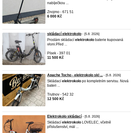
nabíječkou ...
Znojmo - 671 51
6 000 Kč
skládací elektrokolo
- [5.8. 2026]
Prodám skládací
elektrokolo
baterie kupovaná
vloni.Před ...
Písek - 397 01
11 500 Kč
Apache Tocho - elektrokolo skl ...
- [5.8. 2026]
Skládací
elektrokolo
po kompletním servisu. Nová
bateri ...
Trutnov - 542 32
12 500 Kč
Elektrokolo skládací
- [5.8. 2026]
Skládací
elektrokolo
LOVELEC, včetně
příslušenství, mál ...