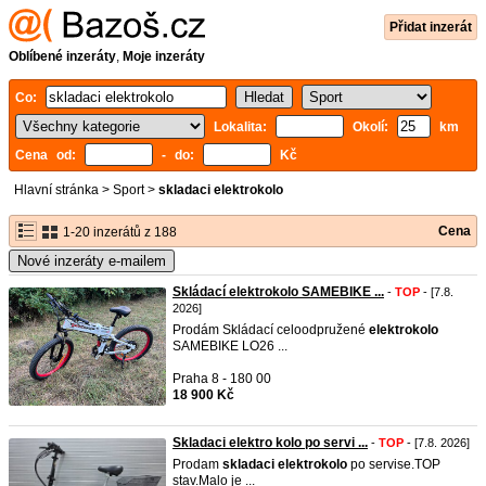
Přidat inzerát
Oblíbené inzeráty
,
Moje inzeráty
Co:
Lokalita:
Okolí:
km
Cena od:
- do:
Kč
Hlavní stránka
>
Sport
>
skladaci elektrokolo
Cena
1-20 inzerátů z 188
Nové inzeráty e-mailem
Skládací elektrokolo SAMEBIKE ...
-
TOP
- [7.8.
2026]
Prodám Skládací celoodpružené
elektrokolo
SAMEBIKE LO26 ...
Praha 8 - 180 00
18 900 Kč
Skladaci elektro kolo po servi ...
-
TOP
- [7.8. 2026]
Prodam
skladaci
elektrokolo
po servise.TOP
stav.Malo je ...