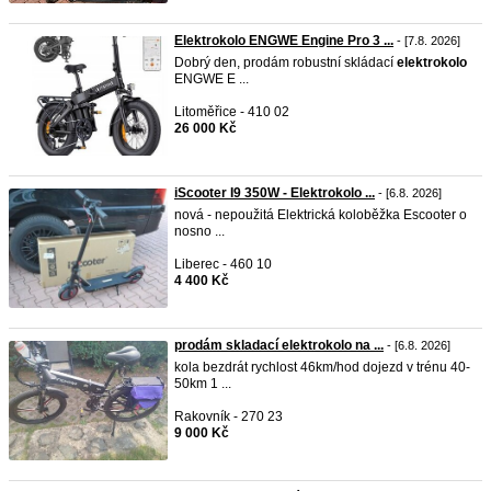
Elektrokolo ENGWE Engine Pro 3 ...
- [7.8. 2026]
Dobrý den, prodám robustní skládací
elektrokolo
ENGWE E ...
Litoměřice - 410 02
26 000 Kč
iScooter I9 350W - Elektrokolo ...
- [6.8. 2026]
nová - nepoužitá Elektrická koloběžka Escooter o
nosno ...
Liberec - 460 10
4 400 Kč
prodám skladací elektrokolo na ...
- [6.8. 2026]
kola bezdrát rychlost 46km/hod dojezd v trénu 40-
50km 1 ...
Rakovník - 270 23
9 000 Kč