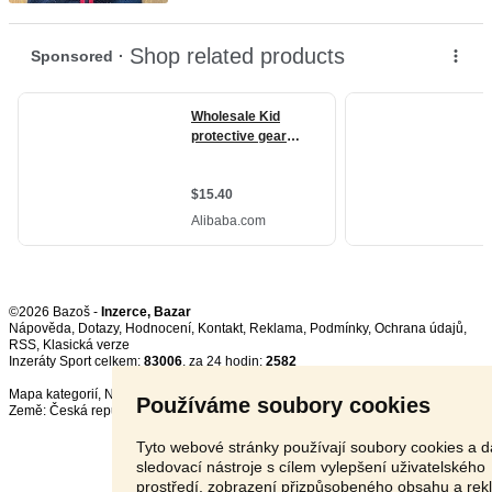
©2026 Bazoš -
Inzerce, Bazar
Nápověda
,
Dotazy
,
Hodnocení
,
Kontakt
,
Reklama
,
Podmínky
,
Ochrana údajů
,
RSS
,
Inzeráty Sport celkem:
83006
, za 24 hodin:
2582
Mapa kategorií
,
Nejvyhledávanější výrazy
Používáme soubory cookies
Země:
Česká republika
,
Slovensko
,
Polsko
,
Rakousko
Tyto webové stránky používají soubory cookies a d
sledovací nástroje s cílem vylepšení uživatelského
prostředí, zobrazení přizpůsobeného obsahu a rek