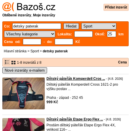
Přidat inzerát
Oblíbené inzeráty
,
Moje inzeráty
Co:
Lokalita:
Okolí:
km
Cena od:
- do:
Kč
Hlavní stránka
>
Sport
>
detsky paterak
Cena
1-8 inzerátů z 8
Nové inzeráty e-mailem
Dětský páteřák Komperdell Cros ...
- [4.8. 2026]
Dětský páteřák Komperdell Cross 1621-2 pro
výšku postav ...
Praha - západ - 252 45
999 Kč
Dětský páteřák Etape Ergo Flex ...
- [4.8. 2026]
Prodám dětský páteřák Etape Ergo Flex 4X,
velikost 116– ...