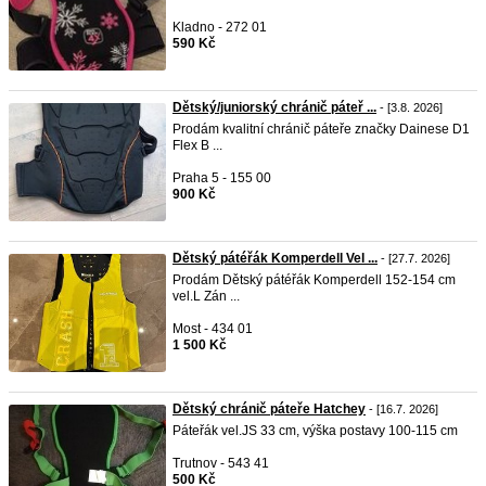
Kladno - 272 01
590 Kč
Dětský/juniorský chránič páteř ...
- [3.8. 2026]
Prodám kvalitní chránič páteře značky Dainese D1
Flex B ...
Praha 5 - 155 00
900 Kč
Dětský pátéřák Komperdell Vel ...
- [27.7. 2026]
Prodám Dětský pátéřák Komperdell 152-154 cm
vel.L Zán ...
Most - 434 01
1 500 Kč
Dětský chránič páteře Hatchey
- [16.7. 2026]
Páteřák vel.JS 33 cm, výška postavy 100-115 cm
Trutnov - 543 41
500 Kč