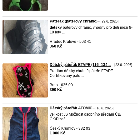
Paterak (paterovy chranic)
- [29.6. 2026]
detsky
paterovy chranic, vhodny pro deti mezi 8-
10 lety ...
Hradec Králové - 503 41
360 Kč
Dětský páteřák ETAPE (116–134 ...
- [22.6. 2026]
Prodám dětský chránič páteře ETAPE.
Certifikovaný páte ...
Brno - 635 00
390 Kč
Dětský páteřák ATOMIC
- [16.6. 2026]
velikost JS Možnost osobního předání ČB/
ČK/Plzeň
Český Krumlov - 382 03
1 000 Kč