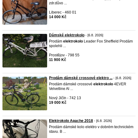
zdr.důvo ...
Liberec - 460 01
14 000 Kč
Dámské elektrokolo
- [6.8. 2026]
Prodám
elektrokolo
Leader Fox Sheffield Prodám
spolehli ...
Prostějov - 798 55
11 900 Kč
Prodám dámské crossové elektro ...
- [6.8. 2026]
Prodám dámské crossové
elektrokolo
4EVER
Velvetline Al ...
Nový Jičín - 742 13
19 000 Kč
Elektrokolo Apache 2018
- [6.8. 2026]
Prodám dámské kolo elektro v dobrém technickém
stavu. B ...