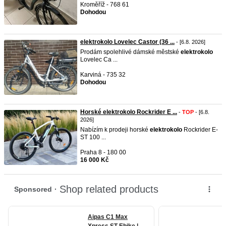
Kroměříž - 768 61
Dohodou
elektrokolo Lovelec Castor (36 ...
- [6.8. 2026]
Prodám spolehlivé dámské městské
elektrokolo
Lovelec Ca ...
Karviná - 735 32
Dohodou
Horské elektrokolo Rockrider E ...
-
TOP
- [6.8.
2026]
Nabízím k prodeji horské
elektrokolo
Rockrider E-
ST 100 ...
Praha 8 - 180 00
16 000 Kč