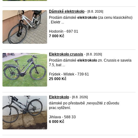
Dámské elektrokolo
- [8.8. 2026]
Prodám dámské
elektrokolo
(za cenu klasického)
. Elektr ...
Hodonín - 697 01
7 000 Kč
Elektrokolo crussis
- [8.8. 2026]
Prodám dámské
elektrokolo
zn. Crussis e savela
7.5, bat ...
Frýdek - Místek - 739 61
25 000 Kč
Elektrokolo
- [8.8. 2026]
dámské po přestavbě ,nevyužité z důvodu
prac.vytížení.
Jihlava - 588 33
6 000 Kč