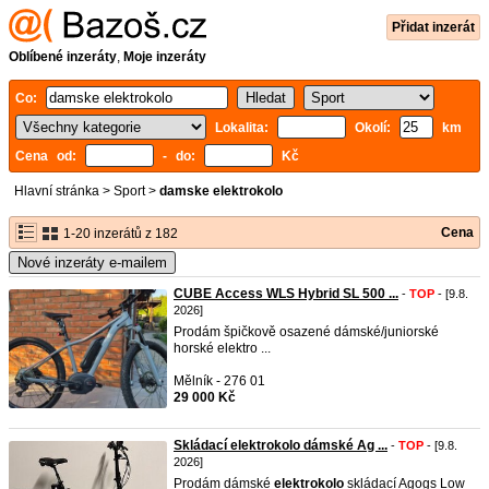
Přidat inzerát
Oblíbené inzeráty
,
Moje inzeráty
Co:
Lokalita:
Okolí:
km
Cena od:
- do:
Kč
Hlavní stránka
>
Sport
>
damske elektrokolo
Cena
1-20 inzerátů z 182
Nové inzeráty e-mailem
CUBE Access WLS Hybrid SL 500 ...
-
TOP
- [9.8.
2026]
Prodám špičkově osazené dámské/juniorské
horské elektro ...
Mělník - 276 01
29 000 Kč
Skládací elektrokolo dámské Ag ...
-
TOP
- [9.8.
2026]
Prodám dámské
elektrokolo
skládací Agogs Low