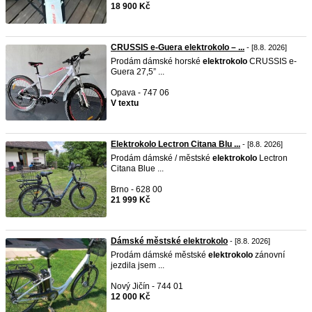
18 900 Kč
CRUSSIS e-Guera elektrokolo – ...
- [8.8. 2026]
Prodám dámské horské
elektrokolo
CRUSSIS e-
Guera 27,5” ...
Opava - 747 06
V textu
Elektrokolo Lectron Citana Blu ...
- [8.8. 2026]
Prodám dámské / městské
elektrokolo
Lectron
Citana Blue ...
Brno - 628 00
21 999 Kč
Dámské městské elektrokolo
- [8.8. 2026]
Prodám dámské městské
elektrokolo
zánovní
jezdila jsem ...
Nový Jičín - 744 01
12 000 Kč