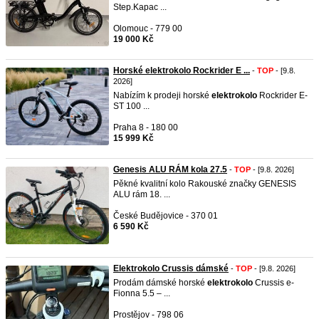
Step.Kapac ...
Olomouc - 779 00
19 000 Kč
Horské elektrokolo Rockrider E ...
-
TOP
- [9.8.
2026]
Nabízím k prodeji horské
elektrokolo
Rockrider E-
ST 100 ...
Praha 8 - 180 00
15 999 Kč
Genesis ALU RÁM kola 27.5
-
TOP
- [9.8. 2026]
Pěkné kvalitní kolo Rakouské značky GENESIS
ALU rám 18. ...
České Budějovice - 370 01
6 590 Kč
Elektrokolo Crussis dámské
-
TOP
- [9.8. 2026]
Prodám dámské horské
elektrokolo
Crussis e-
Fionna 5.5 – ...
Prostějov - 798 06