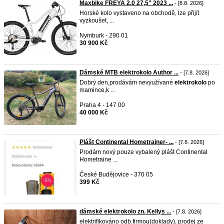
Maxbike FREYA 2.0 27,5" 2023 ...
- [8.8. 2026]
Horské kolo vystaveno na obchodě, lze přijít
vyzkoušet, ...
Nymburk - 290 01
30 900 Kč
Dámské MTB elektrokolo Author ...
- [7.8. 2026]
Dobrý den,prodávám nevyužívané
elektrokolo
po
mamince,k ...
Praha 4 - 147 00
40 000 Kč
Plášt Continental Hometrainer- ...
- [7.8. 2026]
Prodám nový pouze vybalený plášt Continental
Hometraine ...
České Budějovice - 370 05
399 Kč
dámské elektrokolo zn. Kellys ...
- [7.8. 2026]
elektrifikováno odb.firmou(doklady), prodej ze