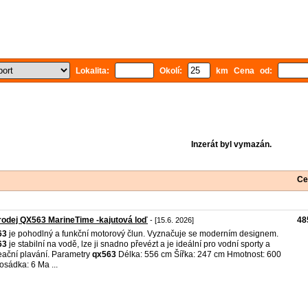
Lokalita:
Okolí:
km Cena od:
Inzerát byl vymazán.
Ce
odej QX563 MarineTime -kajutová loď
48
- [15.6. 2026]
63
je pohodlný a funkční motorový člun. Vyznačuje se moderním designem.
63
je stabilní na vodě, lze ji snadno převézt a je ideální pro vodní sporty a
eační plavání. Parametry
qx563
Délka: 556 cm Šířka: 247 cm Hmotnost: 600
osádka: 6 Ma ...