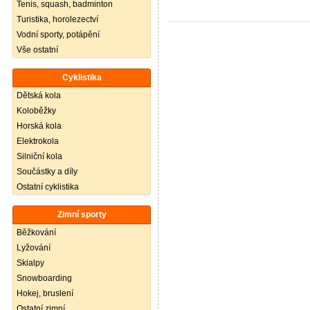
Tenis, squash, badminton
Turistika, horolezectví
Vodní sporty, potápění
Vše ostatní
Cyklistika
Dětská kola
Koloběžky
Horská kola
Elektrokola
Silniční kola
Součástky a díly
Ostatní cyklistika
Zimní sporty
Běžkování
Lyžování
Skialpy
Snowboarding
Hokej, bruslení
Ostatní zimní