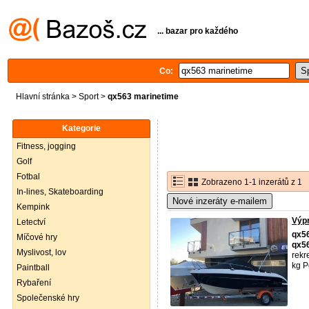
... bazar pro každého
Co:
Hlavní stránka
>
Sport
>
qx563 marinetime
Kategorie
Fitness, jogging
Golf
Fotbal
Zobrazeno 1-1 inzerátů z 1
In-lines, Skateboarding
Nové inzeráty e-mailem
Kempink
Výpr
Letectví
qx5
Míčové hry
qx5
Myslivost, lov
rekr
kg P
Paintball
Rybaření
Společenské hry