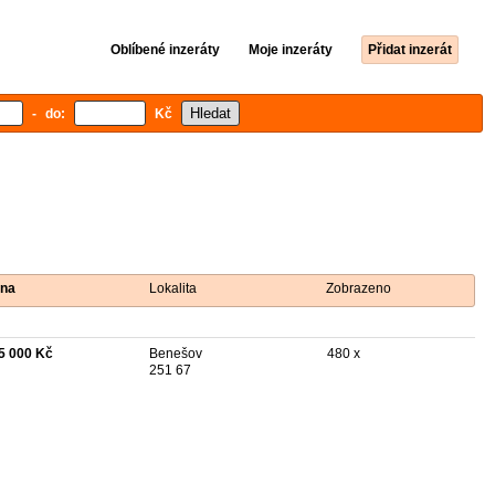
Oblíbené inzeráty
Moje inzeráty
Přidat inzerát
- do:
Kč
na
Lokalita
Zobrazeno
5 000 Kč
Benešov
480 x
251 67