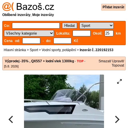
Přidat inzerát
Oblíbené inzeráty
,
Moje inzeráty
Co:
Lokalita:
Okolí:
km
Cena od:
- do:
Kč
Hlavní stránka
>
Sport
>
Vodní sporty, potápění
>
Inzerát č. 220192153
Výprodej -35% , QX557 + lodní vlek 1300kg
Smazat/ Upravit/
-
TOP
-
Topovat
[5.8. 2026]