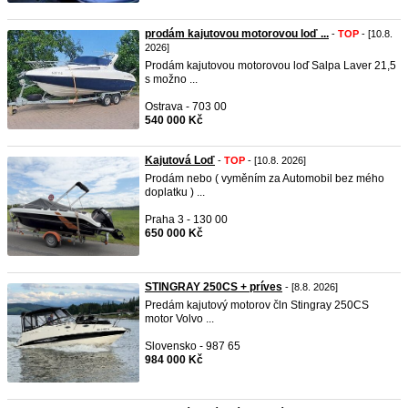
prodám kajutovou motorovou loď ...
-
TOP
- [10.8.
2026]
Prodám kajutovou motorovou loď Salpa Laver 21,5
s možno ...
Ostrava - 703 00
540 000 Kč
Kajutová Loď
-
TOP
- [10.8. 2026]
Prodám nebo ( vyměním za Automobil bez mého
doplatku ) ...
Praha 3 - 130 00
650 000 Kč
STINGRAY 250CS + príves
- [8.8. 2026]
Predám kajutový motorov čln Stingray 250CS
motor Volvo ...
Slovensko - 987 65
984 000 Kč