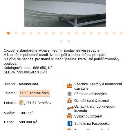
QX557 je standardně vybaven jedním nastavitelným sedadlem.
V kabině se pohodlně usadí dva dospělí a jedno dítě na přespání.
Na přídi se nachází prostorná sluneční paluba, která jistě potěší milovníky
opalování.
Katalogová cena : 808.650,-Kč
SLEVA : 599.000,-Kč s DPH
Jméno:
MarineBoat
Všechny inzeráty a hodnocení
uživatele
Telefon:
605... zobraz číslo
Přidat do oblíbených
Označit špatný inzerát
Lokalita:
251 67
Benešov
Označit chybnou kategorii
inzerátu
Vidělo:
1087 lidí
Vytisknout inzerát
Cena:
599 000 Kč
Sdílejte na Facebooku