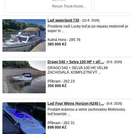
Loď waterland 730
- [10.8. 2026]
Prodáme naší Lucky loď je po repasu motorově je
super m ...
Kutná Hora - 285 76
385 000 Kč
Drago 540 + Selva 100 HP + pří ...
- [9.8. 2026]
DRAGO 540 + SELVA 100 HP, VELMI
ZACHOVALÁ, KOMPLETNÍ VÝ ...
Příbram - 262 23
350 000 Kč
Loď Four Winns Horizon H240 | ...
- [9.8. 2026]
Prodám krásnou a velmi zachovalou Motorovou
loď bowride ...
Příbram - 262 31
899 000 Kč