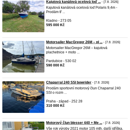
Kajutová kanálová ocelová loď ...
- [7.8. 2026]
Kajutová kanálová ocelová loď Polaris 9,4m -
Prodám tř ...
Kladno - 273 05
595 000 Kč
Motorsailer MacGregor 26M – pl ...
- [7.8. 2026]
Motorsailer MacGregor 26M – kajutová
plachetnice + moto ...
Pardubice - 530 02
590 000 Kč
Chaparral 240 SSI bowrider
- [7.8. 2026]
Prodám sportovní motorový člun Chaparral 240
SSI o rozm ...
Praha - západ - 252 28
310 000 Kč
Motorový člun blesser 440 + Me ...
- [7.8. 2026]
Vše rok výroby 2021 motor 105 mth, další stříška,