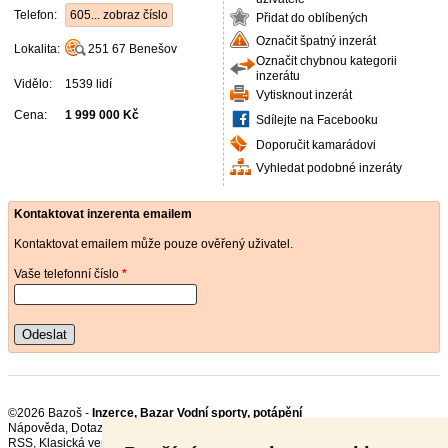
Telefon:
605... zobraz číslo
Přidat do oblíbených
Označit špatný inzerát
Lokalita:
251 67
Benešov
Označit chybnou kategorii
inzerátu
Vidělo:
1539 lidí
Vytisknout inzerát
Cena:
1 999 000 Kč
Sdílejte na Facebooku
Doporučit kamarádovi
Vyhledat podobné inzeráty
Kontaktovat inzerenta emailem
Kontaktovat emailem může pouze ověřený uživatel.
Vaše telefonní číslo
*
Odeslat
©2026 Bazoš -
Inzerce, Bazar Vodní sporty, potápění
Nápověda
,
Dotazy
,
Hodnocení
,
Kontakt
,
Reklama
,
Podmínky
,
Ochrana údajů
,
RSS
,