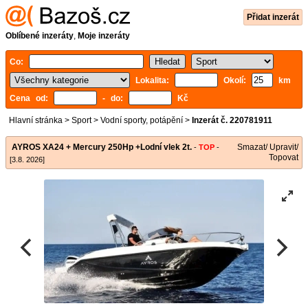
Přidat inzerát
Oblíbené inzeráty
,
Moje inzeráty
Co:
Lokalita:
Okolí:
km
Cena od:
- do:
Kč
Hlavní stránka
>
Sport
>
Vodní sporty, potápění
>
Inzerát č. 220781911
AYROS XA24 + Mercury 250Hp +Lodní vlek 2t.
Smazat/ Upravit/
-
TOP
-
Topovat
[3.8. 2026]