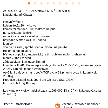
AYROS XA24 LUXUSNÍ VÝBAVA-NOVÁ-SKLADEM
Nadstandartní výbava :
kotevní vrátek el.,
kotevní řetěz 20m + kotva
kompletní matrace +lux. matrace na přídi
nerez skládací BIMINI
rádio + 4x repro + světelné ozvičení
navigace Simrad XGO 9 + sonda
lednice
sprcha na zádi , sprcha s teplou vodou na palubě
Boiler na teplou vodu
břehová přípojka , automatický režim dobíjení motor, břeh,solar
měníč 230V + rozvod
záďová plata , Navigace Simrad .
kompletní TEAK , Boiler teplá voda ,automatika 230v /12V , solární nabíjení ,
230V v kabině , mnoho vychytávek.
osvětlení paluby a násl . Loď v TOP výbavě k plnému využití , Lodní vlek
2000kg .
Prodejce oficiální zastoupení pro ČR . Loď SKLADEM !
Možný Splátkový Prodej.
Loď + motor+ vlek + nadst.výbava : 1.999.000,-Kč s DPH ( katalogová cena
2,5mil Kč)
Jméno:
MarineBoat
Všechny inzeráty a hodnocení
uživatele