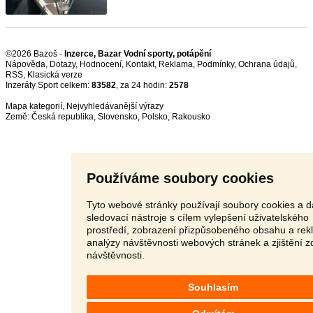
©2026 Bazoš -
Inzerce, Bazar Vodní sporty, potápění
Nápověda
,
Dotazy
,
Hodnocení
,
Kontakt
,
Reklama
,
Podmínky
,
Ochrana údajů
,
RSS
,
Inzeráty Sport celkem:
83582
, za 24 hodin:
2578
Mapa kategorií
,
Nejvyhledávanější výrazy
Země:
Česká republika
,
Slovensko
,
Polsko
,
Rakousko
Používáme soubory cookies
Tyto webové stránky používají soubory cookies a d
sledovací nástroje s cílem vylepšení uživatelského
prostředí, zobrazení přizpůsobeného obsahu a rek
analýzy návštěvnosti webových stránek a zjištění z
návštěvnosti.
Souhlasím