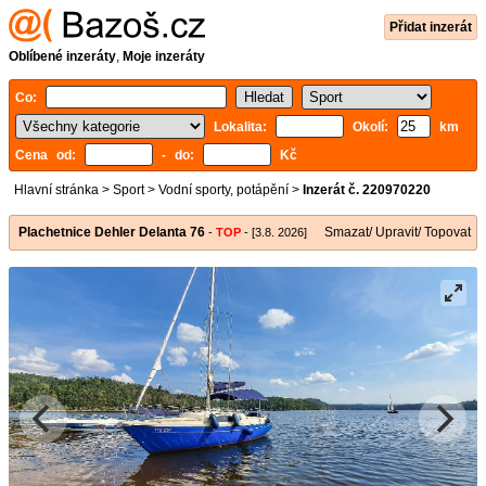
Přidat inzerát
Oblíbené inzeráty
,
Moje inzeráty
Co:
Lokalita:
Okolí:
km
Cena od:
- do:
Kč
Hlavní stránka
>
Sport
>
Vodní sporty, potápění
>
Inzerát č. 220970220
Plachetnice Dehler Delanta 76
Smazat/ Upravit/ Topovat
-
TOP
- [3.8. 2026]