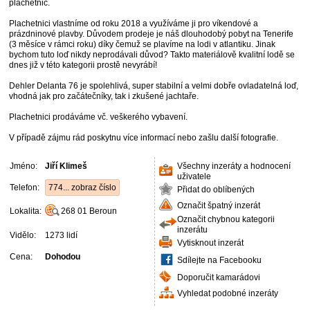
plachetnic.
Plachetnici vlastníme od roku 2018 a využíváme ji pro víkendové a
prázdninové plavby. Důvodem prodeje je náš dlouhodobý pobyt na Tenerife
(3 měsíce v rámci roku) díky čemuž se plavíme na lodi v atlantiku. Jinak
bychom tuto loď nikdy neprodávali důvod? Takto materiálově kvalitní lodě se
dnes již v této kategorii prostě nevyrábí!
Dehler Delanta 76 je spolehlivá, super stabilní a velmi dobře ovladatelná loď,
vhodná jak pro začátečníky, tak i zkušené jachtaře.
Plachetnici prodáváme vč. veškerého vybavení.
V případě zájmu rád poskytnu více informací nebo zašlu další fotografie.
Jméno:
Jiří Klimeš
Všechny inzeráty a hodnocení
uživatele
Telefon:
774... zobraz číslo
Přidat do oblíbených
Označit špatný inzerát
Lokalita:
268 01
Beroun
Označit chybnou kategorii
inzerátu
Vidělo:
1273 lidí
Vytisknout inzerát
Cena:
Dohodou
Sdílejte na Facebooku
Doporučit kamarádovi
Vyhledat podobné inzeráty