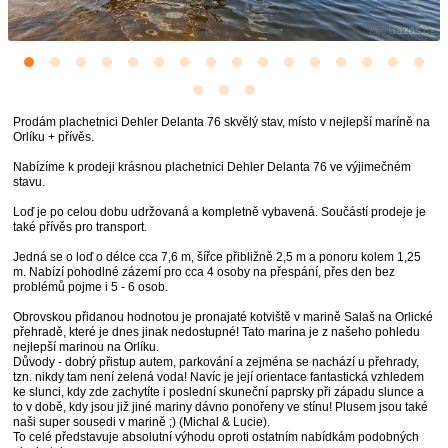
Prodám plachetnici Dehler Delanta 76 skvělý stav, místo v nejlepší maríně na
Orlíku + přívěs.
Nabízíme k prodeji krásnou plachetnici Dehler Delanta 76 ve výjimečném
stavu.
Loď je po celou dobu udržovaná a kompletně vybavená. Součástí prodeje je
také přívěs pro transport.
Jedná se o loď o délce cca 7,6 m, šířce přibližně 2,5 m a ponoru kolem 1,25
m. Nabízí pohodlné zázemí pro cca 4 osoby na přespání, přes den bez
problémů pojme i 5 - 6 osob.
Obrovskou přidanou hodnotou je pronajaté kotviště v marině Salaš na Orlické
přehradě, které je dnes jinak nedostupné! Tato marina je z našeho pohledu
nejlepší marinou na Orlíku.
Důvody - dobrý přistup autem, parkování a zejména se nachází u přehrady,
tzn. nikdy tam není zelená voda! Navíc je její orientace fantastická vzhledem
ke slunci, kdy zde zachytíte i poslední skuneční paprsky při západu slunce a
to v době, kdy jsou již jiné mariny dávno ponořeny ve stínu! Plusem jsou také
naši super sousedi v marině ;) (Michal & Lucie).
To celé představuje absolutní výhodu oproti ostatním nabídkám podobných