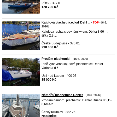
Písek - 397 01
128 700 Kč
Kajutová plachetnice, loď Dehl ...
-
TOP
- [6.8.
2026]
Kajutová jachta s pevným kýlem. Délka 8.66 m,
šířka 2.9 ...
České Budějovice - 370 01
298 000 Kč
Prodám plachetnici
- [15.6. 2026]
Plně vybavená kajutová plachetnice Dehler-
Varianta d.6 ...
Ústí nad Labem - 400 03
85 000 Kč
Námořní plachetnice Dehler
- [10.6. 2026]
Prodám námořní plachetnici Dehler Duetta 86 ,D-
8,6mš-2 ...
Český Krumlov - 382 26
Nabídněte