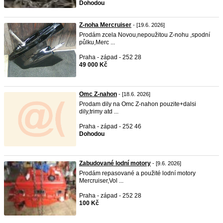
Dohodou
Z-noha Mercruiser
- [19.6. 2026]
Prodám zcela Novou,nepoužitou Z-nohu ,spodní
půlku,Merc ...
Praha - západ - 252 28
49 000 Kč
Omc Z-nahon
- [18.6. 2026]
Prodam dily na Omc Z-nahon pouzite+dalsi
dily,trimy atd ...
Praha - západ - 252 46
Dohodou
Zabudované lodní motory
- [9.6. 2026]
Prodám repasované a použité lodní motory
Mercruiser,Vol ...
Praha - západ - 252 28
100 Kč