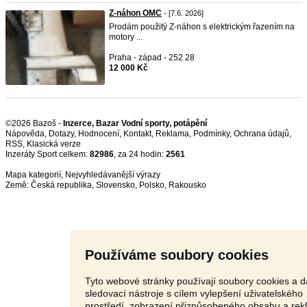
Z-náhon OMC
- [7.6. 2026]
Prodám použitý Z-náhon s elektrickým řazením na
motory ...
Praha - západ - 252 28
12 000 Kč
©2026 Bazoš -
Inzerce, Bazar Vodní sporty, potápění
Nápověda
,
Dotazy
,
Hodnocení
,
Kontakt
,
Reklama
,
Podmínky
,
Ochrana údajů
,
RSS
,
Inzeráty Sport celkem:
82986
, za 24 hodin:
2561
Mapa kategorií
,
Nejvyhledávanější výrazy
Země:
Česká republika
,
Slovensko
,
Polsko
,
Rakousko
Používáme soubory cookies
Tyto webové stránky používají soubory cookies a d
sledovací nástroje s cílem vylepšení uživatelského
prostředí, zobrazení přizpůsobeného obsahu a rek