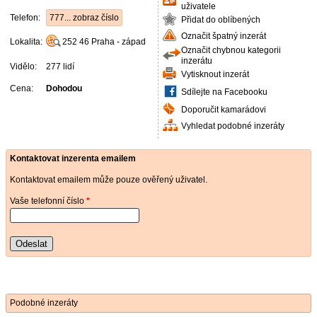
uživatele
Telefon:
777... zobraz číslo
Přidat do oblíbených
Označit špatný inzerát
Lokalita:
252 46
Praha - západ
Označit chybnou kategorii
inzerátu
Vidělo:
277 lidí
Vytisknout inzerát
Cena:
Dohodou
Sdílejte na Facebooku
Doporučit kamarádovi
Vyhledat podobné inzeráty
Kontaktovat inzerenta emailem
Kontaktovat emailem může pouze ověřený uživatel.
Vaše telefonní číslo
*
Odeslat
Podobné inzeráty