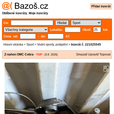
Přidat inzerát
Oblíbené inzeráty
,
Moje inzeráty
Co:
Lokalita:
Okolí:
km
Cena od:
- do:
Kč
Hlavní stránka
>
Sport
>
Vodní sporty, potápění
>
Inzerát č. 221025545
Z-nahon OMC Cobra
Smazat/ Upravit/ Topovat
-
TOP
- [3.8. 2026]