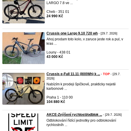
LARGO 7.8 ve ...
Cheb - 351 01
24 990 Kč
Crussis one Largo 9.10 720 wh
- [29.7. 2026]
Ahoj prodam toto kolo, v zaruce jeste rok a pul, v
kras ...
Louny - 438 01
43 000 Kč
Crussis e-Full 11.11 (800Wh) k ...
-
TOP
- [29.7.
2026]
Nabízím k prodeji špičkové, prakticky nejeté
karbonové ...
Praha 1 - 110 00
104 880 Kč
AKCE-Zvýšení rychlosti/odblok ...
- [29.7. 2026]
Odblokování řídící jednotky pro odblokování
rychlostníh ...