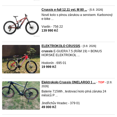
Crussis e-full 12.11 vel. M 80 ...
- [5.8. 2026]
Nové kolo s plnou zárukou a servisem. Karbonový
e-bike ...
Vsetín - 756 22
139 990 Kč
ELEKTROKOLO CRUSSIS
- [3.8. 2026]
crussis
E-GUERA 7.5 (RÁM 19) + BONUS
HORSKÉ ELEKTROKOL ...
Hodonín - 695 01
19 999 Kč
Elektrokolo Crussis ONELARGO 1 ...
-
TOP
- [2.8.
2026]
Baterie 715Wh , testovací kolo plná záruka 24
měsíců P ...
Jindřichův Hradec - 379 01
49 000 Kč