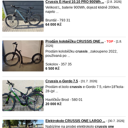
Crussis E-Hard 10.10 PRO 900Wh ...
- [2.8. 2026]
Velikost L, baterie 900Wh, dojezd klidně 200km,
najeto ...
Bruntál - 793 31
64 000 Kč
Prodám koloběžku CRUSSIS ONE ...
-
TOP
- [1.8.
2026]
Prodám koloběžku
crussis
, zakoupeno 2022,
používaná po ...
Sokolov - 357 35
6 500 Kč
Crussis e-Gordo 7.5
- [31.7. 2026]
Prodám el.kolo
crussis
e-Gordo 7.5,-rám=18"kola-
28-(pl ...
Havlíčkův Brod - 580 01
20 000 Kč
Elektrokolo CRUSSIS ONE LARGO ...
- [30.7. 2026]
Nabízíme na prodej elektrokolo
crussis
one