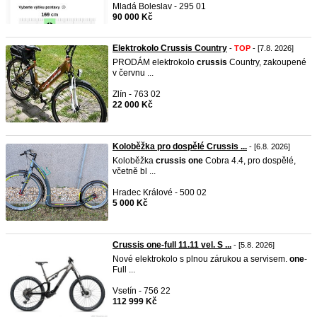
Mladá Boleslav - 295 01
90 000 Kč
Elektrokolo Crussis Country
-
TOP
- [7.8. 2026]
PRODÁM elektrokolo
crussis
Country, zakoupené
v červnu ...
Zlín - 763 02
22 000 Kč
Koloběžka pro dospělé Crussis ...
- [6.8. 2026]
Koloběžka
crussis
one
Cobra 4.4, pro dospělé,
včetně bl ...
Hradec Králové - 500 02
5 000 Kč
Crussis one-full 11.11 vel. S ...
- [5.8. 2026]
Nové elektrokolo s plnou zárukou a servisem.
one
-
Full ...
Vsetín - 756 22
112 999 Kč