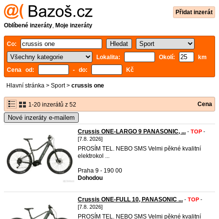
Přidat inzerát
Oblíbené inzeráty
,
Moje inzeráty
Co:
Lokalita:
Okolí:
km
Cena od:
- do:
Kč
Hlavní stránka
>
Sport
>
crussis one
Cena
1-20 inzerátů z 52
Nové inzeráty e-mailem
Crussis ONE-LARGO 9 PANASONIC, ...
-
TOP
-
[7.8. 2026]
PROSÍM TEL. NEBO SMS Velmi pěkné kvalitní
elektrokol ...
Praha 9 - 190 00
Dohodou
Crussis ONE-FULL 10, PANASONIC ...
-
TOP
-
[7.8. 2026]
PROSÍM TEL. NEBO SMS Velmi pěkné kvalitní