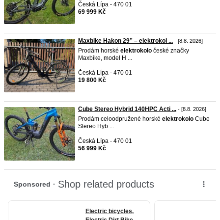
Česká Lípa - 470 01
69 999 Kč
Maxbike Hakon 29” – elektrokol ...
- [8.8. 2026]
Prodám horské
elektrokolo
české značky
Maxbike, model H ...
Česká Lípa - 470 01
19 800 Kč
Cube Stereo Hybrid 140HPC Acti ...
- [8.8. 2026]
Prodám celoodpružené horské
elektrokolo
Cube
Stereo Hyb ...
Česká Lípa - 470 01
56 999 Kč