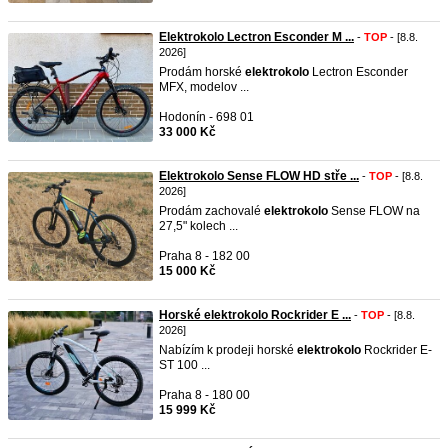
Elektrokolo Lectron Esconder M ...
-
TOP
- [8.8.
2026]
Prodám horské
elektrokolo
Lectron Esconder
MFX, modelov ...
Hodonín - 698 01
33 000 Kč
Elektrokolo Sense FLOW HD stře ...
-
TOP
- [8.8.
2026]
Prodám zachovalé
elektrokolo
Sense FLOW na
27,5" kolech ...
Praha 8 - 182 00
15 000 Kč
Horské elektrokolo Rockrider E ...
-
TOP
- [8.8.
2026]
Nabízím k prodeji horské
elektrokolo
Rockrider E-
ST 100 ...
Praha 8 - 180 00
15 999 Kč