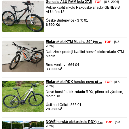
Genesis ALU RÁM kola 27.5
-
TOP
- [8.8. 2026]
Pěkné kvalitní kolo Rakouské značky GENESIS
ALU rám 18. ...
České Budějovice - 370 01
6 590 Kč
Elektrokolo KTM Macina 29" (ve ...
-
TOP
- [8.8.
2026]
Nabízím k prodeji kvalitní horské
elektrokolo
KTM
Macin ...
Brno venkov - 664 04
33 000 Kč
Elektrokolo RDX horské nové př ...
-
TOP
- [8.8.
2026]
Nové horské
elektrokolo
RDX, přímo od výrobce,
motor BA ...
Ústí nad Orlicí - 563 01
28 980 Kč
NOVÉ horské elektrokolo RDX; r ...
-
TOP
- [8.8.
2026]