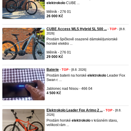
elektrokolo
CUBE ...
Mělník - 276 01
26 000 Kč
CUBE Access WLS Hybrid SL 500 ...
-
TOP
- [8.8.
2026]
Prodám špičkově osazené dámské/juniorské
horské elektro ...
Mělník - 276 01
29 000 Kč
Baterie
-
TOP
- [8.8. 2026]
Prodám baterii na horské
elektrokolo
Leader Fox
Swan r. ...
Jablonec nad Nisou - 466 04
4 500 Kč
Elektrokolo Leader Fox Arimo 2 ...
-
TOP
- [8.8.
2026]
Prodám horské
elektrokolo
v krásném stavu,
velikost rám ...