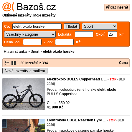
Přidat inzerát
Oblíbené inzeráty
,
Moje inzeráty
Co:
Lokalita:
Okolí:
km
Cena od:
- do:
Kč
Hlavní stránka
>
Sport
>
elektrokolo horske
Cena
1-20 inzerátů z 394
Nové inzeráty e-mailem
elektrokolo BULLS Copperhead E ...
-
TOP
- [8.8.
2026]
Prodám celoodpružené horské
elektrokolo
BULLS Copperhea ...
Cheb - 350 02
41 900 Kč
Elektrokolo CUBE Reaction Hybr ...
-
TOP
- [8.8.
2026]
Prodám špičkově osazené pánské horské