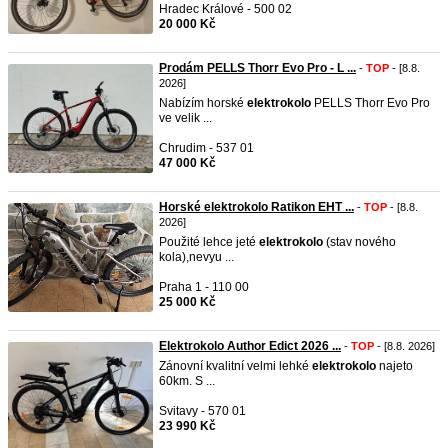
Hradec Králové - 500 02
20 000 Kč
Prodám PELLS Thorr Evo Pro - L ...
-
TOP
- [8.8.
2026]
Nabízím horské
elektrokolo
PELLS Thorr Evo Pro
ve velik ...
Chrudim - 537 01
47 000 Kč
Horské elektrokolo Ratikon EHT ...
-
TOP
- [8.8.
2026]
Použité lehce jeté
elektrokolo
(stav nového
kola),nevyu ...
Praha 1 - 110 00
25 000 Kč
Elektrokolo Author Edict 2026 ...
-
TOP
- [8.8. 2026]
Zánovní kvalitní velmi lehké
elektrokolo
najeto
60km. S ...
Svitavy - 570 01
23 990 Kč