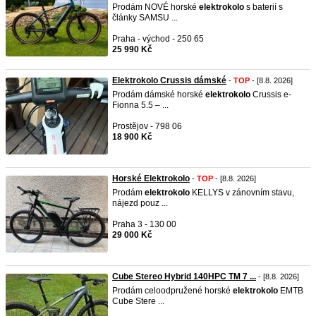
Prodám NOVÉ horské
elektrokolo
s baterií s
články SAMSU ...
Praha - východ - 250 65
25 990 Kč
Elektrokolo Crussis dámské
-
TOP
- [8.8. 2026]
Prodám dámské horské
elektrokolo
Crussis e-
Fionna 5.5 – ...
Prostějov - 798 06
18 900 Kč
Horské Elektrokolo
-
TOP
- [8.8. 2026]
Prodám
elektrokolo
KELLYS v zánovním stavu,
nájezd pouz ...
Praha 3 - 130 00
29 000 Kč
Cube Stereo Hybrid 140HPC TM 7 ...
- [8.8. 2026]
Prodám celoodpružené horské
elektrokolo
EMTB
Cube Stere ...