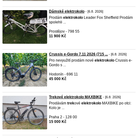
Dámské elektrokolo
- [6.8. 2026]
Prodám
elektrokolo
Leader Fox Sheffield Prodám
spolehli ...
Prostějov - 798 55
11 900 Kč
Crussis e-Gordo 7.11 2026 (715 ...
- [6.8. 2026]
Pro nevyužití prodám nové
elektrokolo
Crussis e-
Gordo s ...
Hodonín - 696 11
45 000 Kč
Trekové elektrokolo MAXBIKE
- [6.8. 2026]
Prodávám
trek
ové
elektrokolo
MAXBIKE po otci:
Kolo je ...
Praha 2 - 128 00
15 000 Kč