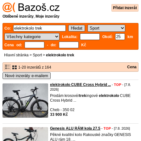
Přidat inzerát
Oblíbené inzeráty
,
Moje inzeráty
Co:
Lokalita:
Okolí:
km
Cena od:
- do:
Kč
Hlavní stránka
>
Sport
>
elektrokolo trek
Cena
1-20 inzerátů z 164
Nové inzeráty e-mailem
elektrokolo CUBE Cross Hybrid ...
-
TOP
- [7.8.
2026]
Prodám krosové/
trek
ingové
elektrokolo
CUBE
Cross Hybrid ...
Cheb - 350 02
33 900 Kč
Genesis ALU RÁM kola 27.5
-
TOP
- [7.8. 2026]
Pěkné kvalitní kolo Rakouské značky GENESIS
ALU rám 18. ...