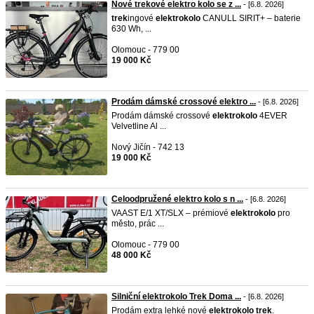
Nové trekové elektro kolo se z ...
- [6.8. 2026]
trek
ingové
elektrokolo
CANULL SIRIT+ – baterie
630 Wh, ...
Olomouc - 779 00
19 000 Kč
Prodám dámské crossové elektro ...
- [6.8. 2026]
Prodám dámské crossové
elektrokolo
4EVER
Velvetline Al ...
Nový Jičín - 742 13
19 000 Kč
Celoodpružené elektro kolo s n ...
- [6.8. 2026]
VAAST E/1 XT/SLX – prémiové
elektrokolo
pro
město, prác ...
Olomouc - 779 00
48 000 Kč
Silniční elektrokolo Trek Doma ...
- [6.8. 2026]
Prodám extra lehké nové
elektrokolo
trek
.