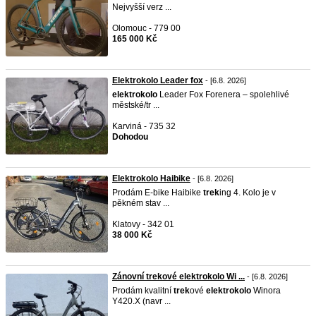
Nejvyšší verz ...
Olomouc - 779 00
165 000 Kč
Elektrokolo Leader fox
- [6.8. 2026]
elektrokolo
Leader Fox Forenera – spolehlivé
městské/tr ...
Karviná - 735 32
Dohodou
Elektrokolo Haibike
- [6.8. 2026]
Prodám E-bike Haibike
trek
ing 4. Kolo je v
pěkném stav ...
Klatovy - 342 01
38 000 Kč
Zánovní trekové elektrokolo Wi ...
- [6.8. 2026]
Prodám kvalitní
trek
ové
elektrokolo
Winora
Y420.X (navr ...