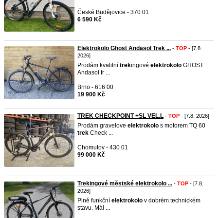
České Budějovice - 370 01
6 590 Kč
Elektrokolo Ghost Andasol Trek ...
-
TOP
- [7.8.
2026]
Prodám kvalitní
trek
ingové
elektrokolo
GHOST
Andasol tr ...
Brno - 616 00
19 900 Kč
TREK CHECKPOINT +SL VEL.L
-
TOP
- [7.8. 2026]
Prodám gravelove
elektrokolo
s motorem TQ 60
trek
Check ...
Chomutov - 430 01
99 000 Kč
Trekingové městské elektrokolo ...
-
TOP
- [7.8.
2026]
Plně funkční
elektrokolo
v dobrém technickém
stavu. Mál ...