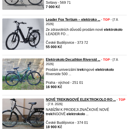
Svitavy - 569 71
7 000 Kč
Leader Fox Tertium – elektroko ...
-
TOP
- [7.8.
2026]
Ze zdravotních důvodů prodám nové
elektrokolo
LEADER FO ...
České Budějovice - 373 72
55 000 Kč
Elektrokolo Decathlon Riversid ...
-
TOP
- [7.8.
2026]
Prodám univerzální
trek
ingové
elektrokolo
Riverside 500 ...
Praha - východ - 251 01
16 900 Kč
NOVÉ TREKINGOVÉ ELEKTROKOLO RO ...
-
TOP
- [7.8. 2026]
NABÍZÍM K PRODEJI ZNAČKOVÉ NOVÉ
trek
INGOVÉ
elektrokolo
...
České Budějovice - 374 01
18 900 Kč