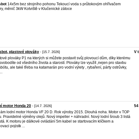
sbot
14x5m bez strojního pohonu Tekoucí voda s průtokovým ohřívačem
ry, měnič 3kW Kotviště v Klučenické zátoce
bot, plastové plováky
V 
- [15.7. 2026]
tové plováky P1 na kterých si můžete postavit svůj plovoucí dům, díky kterému
svobodíte od všedního života a starostí. Plováky lze využít ,nejen pro stavbu
bótu, ale také třeba na katamarán pro vodní výlety , rybaření, párty ostrůvky,
..
í motor Honda 20
54
- [14.7. 2026]
ám lodní motor Honda VF 20 D. Rok výroby 2015. Dlouhá noha. Motor v TOP
u. Pravidelné výměny olejů. Nový impeller + náhradní. Nový lodní šroub 3 listá
istá. K motoru je dálkové ovládání 5m kabel se startovacím klíčkem a
ovaci pojistk ...