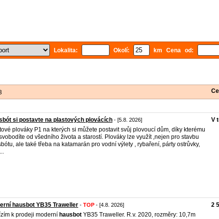
Lokalita:
Okolí:
km Cena od:
Ce
3
bót si postavte na plastových plovácích
V 
- [5.8. 2026]
tové plováky P1 na kterých si můžete postavit svůj plovoucí dům, díky kterému
svobodíte od všedního života a starostí. Plováky lze využít ,nejen pro stavbu
bótu, ale také třeba na katamarán pro vodní výlety , rybaření, párty ostrůvky,
..
rní hausbot YB35 Traweller
2 
-
TOP
- [4.8. 2026]
zím k prodeji moderní
hausbot
YB35 Traweller. R.v. 2020, rozměry: 10,7m