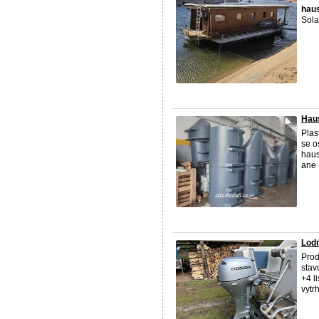
hau
Sola
Haus
Plas
se o
haus
ane .
Lodn
Prod
stav
+4 l
vytrh