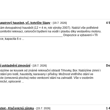
patrový hausbot, vč. kotvište Slapy
4 
- [19.7. 2026]
ám dvoupatrový hausbót (12 × 4 m, rok výroby 2007). Nabízí vše potřebné
komfortní rekreaci, celoroční bydlení na vodě i plavbu díky vestavěnu motoru.
_____________________________________ Dispozice a vybavení • Tři
ce, kapacita 6 o ...
í uskladnění zimování
Do
- [18.7. 2026]
ázíme se kousek od známé rekreační oblasti Trhovky, Bor. Nabízíme zimní i
í stání pro lodě, hausbóty, karavany i přívěsy. Možnost vnitřního stání ve
ole (omezená plocha) nebo venkovní stání na zahradě. Vše v osobním
nictví, oplocené ...
bot - Klučenická zátoka
1 
- [15.7. 2026]