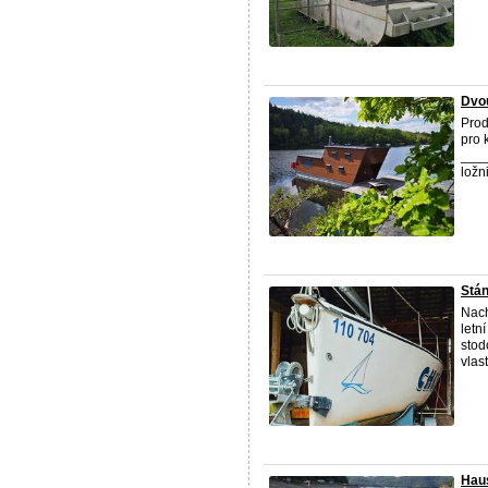
Dvou
Prod
pro 
___
ložni
Stán
Nach
letn
stod
vlast
Haus