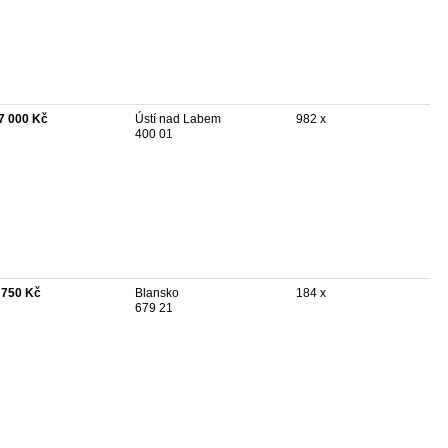
7 000 Kč
Ústí nad Labem
982 x
400 01
 750 Kč
Blansko
184 x
679 21