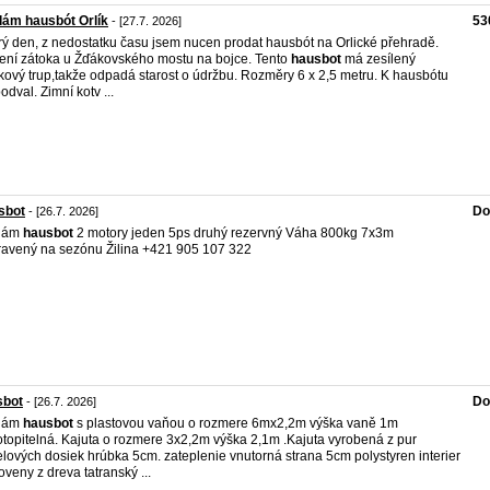
ám hausbót Orlík
53
- [27.7. 2026]
ý den, z nedostatku času jsem nucen prodat hausbót na Orlické přehradě.
ení zátoka u Žďákovského mostu na bojce. Tento
hausbot
má zesílený
íkový trup,takže odpadá starost o údržbu. Rozměry 6 x 2,5 metru. K hausbótu
podval. Zimní kotv ...
sbot
Do
- [26.7. 2026]
dám
hausbot
2 motory jeden 5ps druhý rezervný Váha 800kg 7x3m
ravený na sezónu Žilina +421 905 107 322
sbot
Do
- [26.7. 2026]
dám
hausbot
s plastovou vaňou o rozmere 6mx2,2m výška vaně 1m
topitelná. Kajuta o rozmere 3x2,2m výška 2,1m .Kajuta vyrobená z pur
lových dosiek hrúbka 5cm. zateplenie vnutorná strana 5cm polystyren interier
oveny z dreva tatranský ...