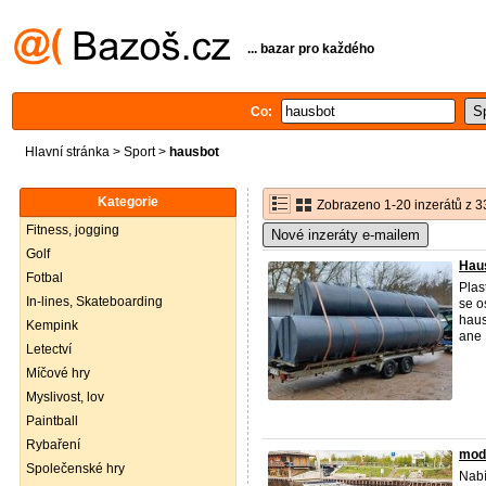
... bazar pro každého
Co:
Hlavní stránka
>
Sport
>
hausbot
Kategorie
Zobrazeno 1-20 inzerátů z 3
Fitness, jogging
Nové inzeráty e-mailem
Golf
Haus
Fotbal
Plas
In-lines, Skateboarding
se o
haus
Kempink
ane .
Letectví
Míčové hry
Myslivost, lov
Paintball
Rybaření
mode
Společenské hry
Nabí