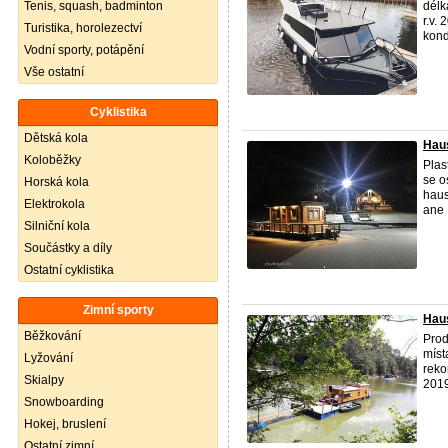
Tenis, squash, badminton
délk
r.v.
Turistika, horolezectví
kondi
Vodní sporty, potápění
Vše ostatní
Cyklistika
Dětská kola
Haus
Koloběžky
Plas
se o
Horská kola
haus
Elektrokola
ane .
Silniční kola
Součástky a díly
Ostatní cyklistika
Zimní sporty
Haus
Běžkování
Prod
míst
Lyžování
reko
Skialpy
2019
Snowboarding
Hokej, bruslení
Ostatní zimní