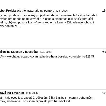
bot Projekt včetně materiálu na ponton.
13
- [2.8. 2026]
ý den, prodám rozestavěný projekt
hausbot
u o rozměrech 8 × 4 m.
hausbot
avržen pro pohodlné ubytování 2–4 osob a disponuje dispozicí zahrnující
elnu, obývací pokoj s kuchyňským koutem a kamny. Základem je robustní
ový ponton. V ...
ření na Slapech v hausbótu
V 
- [2.8. 2026]
s://www.e-chalupy.cz/ubytovani-zvirotice-
hausbot
-slapy-pronajem-o22345
tová loď Laver 30
10
- [1.8. 2026]
ám kajutovou loď, Laver30, délka 9m, šířka 3m, bez motoru a pohonných
otek, evidovane u sps, ideální projekt jako
hausbot
atd.