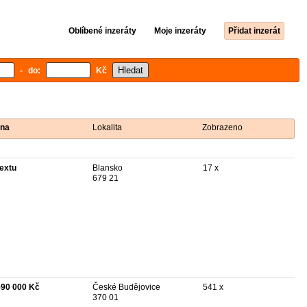
Oblíbené inzeráty
Moje inzeráty
Přidat inzerát
- do:
Kč
na
Lokalita
Zobrazeno
textu
Blansko
17 x
679 21
590 000 Kč
České Budějovice
541 x
370 01