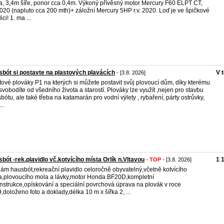
a, 3,4m šíře, ponor cca 0,4m. Výkoný přívěsný motor Mercury F60 ELPT CT,
 2020 (napluto cca 200 mth)+ záložní Mercury 5HP r.v. 2020. Loď je ve špičkové
ci! 1. ma ...
bót si postavte na plastových plavácích
V 
- [3.8. 2026]
tové plováky P1 na kterých si můžete postavit svůj plovoucí dům, díky kterému
svobodíte od všedního života a starostí. Plováky lze využít ,nejen pro stavbu
bótu, ale také třeba na katamarán pro vodní výlety , rybaření, párty ostrůvky,
..
bót -rek.plavidlo vč.kotvícího místa Orlík n.Vltavou
1 
-
TOP
- [3.8. 2026]
ám hausbót,rekreační plavidlo celoročně obyvatelný,včetně kotvícího
a,plovoucího mola a lávky,motor Honda BF20D,kompletní
nstrukce,opískování a speciální povrchová úprava na plovák v roce
,doloženo foto a doklady,délka 10 m x šířka 2, ...