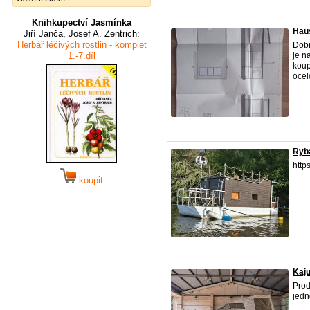
Knihkupectví Jasmínka
Haus
Jiří Janča, Josef A. Zentrich:
Herbář léčivých rostlin - komplet
Dobr
1.-7.díl
je n
koup
ocel
Ryba
http
koupit
Kaju
Prod
jedn