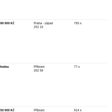
590 000 Kč
Praha - západ
793 x
252 10
hodou
Příbram
77 x
262 56
450 000 Kč
Příbram
914 x