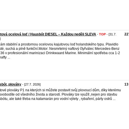
tová ocelová loď / Hausbót DIESEL – Každou neděli SLEVA
22
-
TOP
- [31.7.
]
ám stabilní a prostornou ocelovou kajutovou loď holandského typu. Plavidlo
isté, suchá a plně funkční.Motor: Nesmrtelný naftový čtyřválec Mercedes-Benz
6 v profesionální marinizaci Drinkwaard Marine. Minimální spotřeba cca 1-2
nafty ...
bót, plováky
13
- [27.7. 2026]
tové plováky P1 na kterých si můžete postavit svůj plovoucí dům, díky kterému
svobodíte od všedního života a starostí. Plováky lze využít ,nejen pro stavbu
bótu, ale také třeba na katamarán pro vodní výlety , rybaření, párty ostrů ...