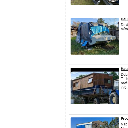
Hau
Dotá
míst
Hau
Dobr
Tech
nátě
info.
Prod
Nabí