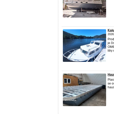
Kaju
2026
Prod
je č
OM63
litry 
Haus
Plas
se o
haus