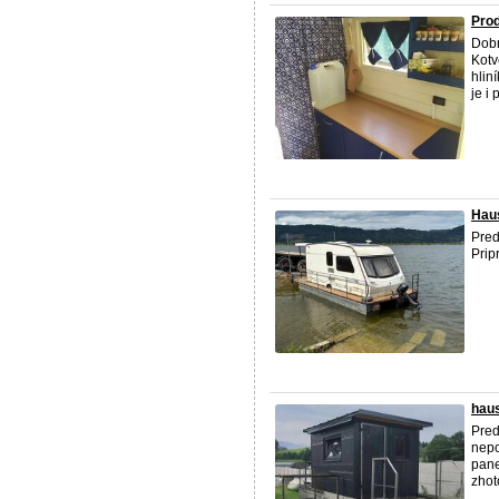
Prod
Dobr
Kotv
hlin
je i 
Hau
Pre
Prip
hau
Pre
nepo
pane
zhot