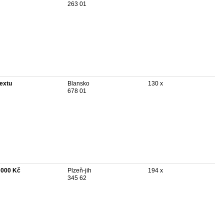
263 01
textu
Blansko
130 x
678 01
 000 Kč
Plzeň-jih
194 x
345 62