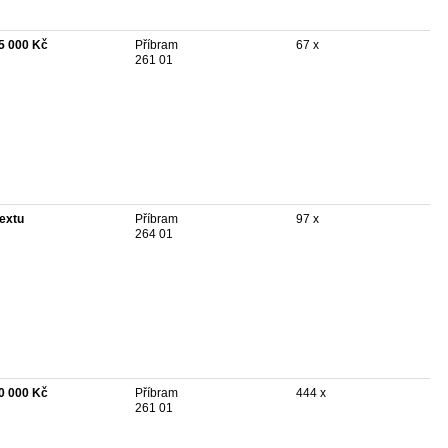
5 000 Kč
Příbram
67 x
261 01
textu
Příbram
97 x
264 01
0 000 Kč
Příbram
444 x
261 01