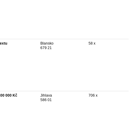
textu
Blansko
58 x
679 21
100 000 Kč
Jihlava
706 x
586 01