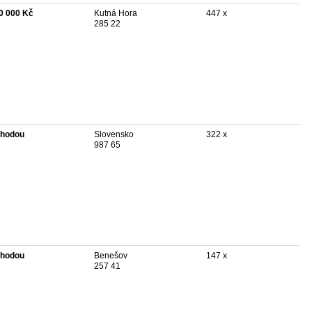
0 000 Kč
Kutná Hora
447 x
285 22
hodou
Slovensko
322 x
987 65
hodou
Benešov
147 x
257 41