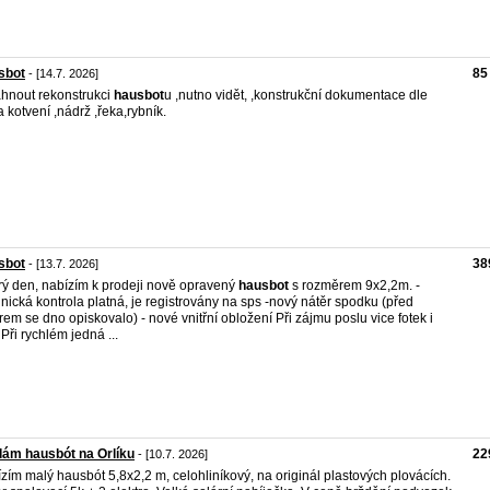
sbot
85
- [14.7. 2026]
hnout rekonstrukci
hausbot
u ,nutno vidět, ,konstrukční dokumentace dle
a kotvení ,nádrž ,řeka,rybník.
sbot
38
- [13.7. 2026]
ý den, nabízím k prodeji nově opravený
hausbot
s rozměrem 9x2,2m. -
nická kontrola platná, je registrovány na sps -nový nátěr spodku (před
rem se dno opiskovalo) - nové vnitřní obložení Při zájmu poslu vice fotek i
 Při rychlém jedná ...
ám hausbót na Orlíku
22
- [10.7. 2026]
zím malý hausbót 5,8x2,2 m, celohliníkový, na originál plastových plovácích.