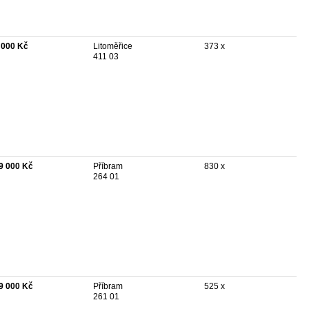
 000 Kč
Litoměřice
373 x
411 03
9 000 Kč
Příbram
830 x
264 01
9 000 Kč
Příbram
525 x
261 01