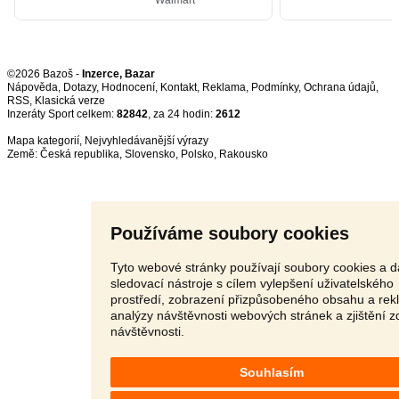
©2026 Bazoš -
Inzerce, Bazar
Nápověda
,
Dotazy
,
Hodnocení
,
Kontakt
,
Reklama
,
Podmínky
,
Ochrana údajů
,
RSS
,
Inzeráty Sport celkem:
82842
, za 24 hodin:
2612
Mapa kategorií
,
Nejvyhledávanější výrazy
Země:
Česká republika
,
Slovensko
,
Polsko
,
Rakousko
Používáme soubory cookies
Tyto webové stránky používají soubory cookies a d
sledovací nástroje s cílem vylepšení uživatelského
prostředí, zobrazení přizpůsobeného obsahu a rek
analýzy návštěvnosti webových stránek a zjištění z
návštěvnosti.
Souhlasím