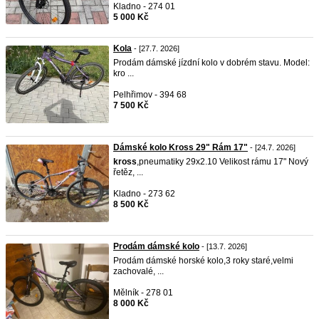
Kladno - 274 01
5 000 Kč
Kola
- [27.7. 2026]
Prodám dámské jízdní kolo v dobrém stavu. Model:
kro ...
Pelhřimov - 394 68
7 500 Kč
Dámské kolo Kross 29" Rám 17"
- [24.7. 2026]
kross
,pneumatiky 29x2.10 Velikost rámu 17" Nový
řetěz, ...
Kladno - 273 62
8 500 Kč
Prodám dámské kolo
- [13.7. 2026]
Prodám dámské horské kolo,3 roky staré,velmi
zachovalé, ...
Mělník - 278 01
8 000 Kč