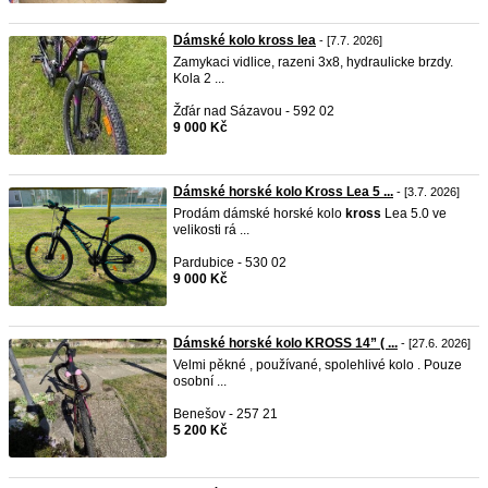
Dámské kolo kross lea
- [7.7. 2026]
Zamykaci vidlice, razeni 3x8, hydraulicke brzdy.
Kola 2 ...
Žďár nad Sázavou - 592 02
9 000 Kč
Dámské horské kolo Kross Lea 5 ...
- [3.7. 2026]
Prodám dámské horské kolo
kross
Lea 5.0 ve
velikosti rá ...
Pardubice - 530 02
9 000 Kč
Dámské horské kolo KROSS 14” ( ...
- [27.6. 2026]
Velmi pěkné , používané, spolehlivé kolo . Pouze
osobní ...
Benešov - 257 21
5 200 Kč