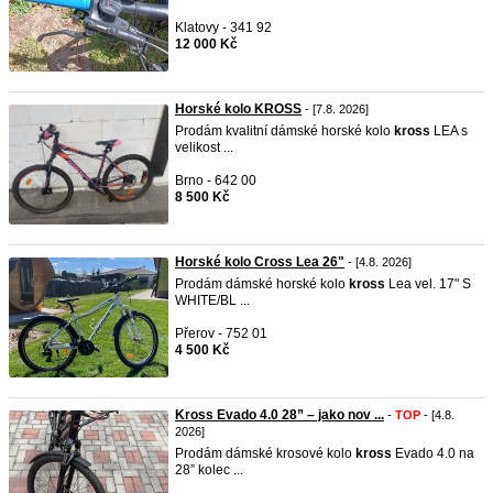
Klatovy - 341 92
12 000 Kč
Horské kolo KROSS
- [7.8. 2026]
Prodám kvalitní dámské horské kolo
kross
LEA s
velikost ...
Brno - 642 00
8 500 Kč
Horské kolo Cross Lea 26"
- [4.8. 2026]
Prodám dámské horské kolo
kross
Lea vel. 17" S
WHITE/BL ...
Přerov - 752 01
4 500 Kč
Kross Evado 4.0 28” – jako nov ...
-
TOP
- [4.8.
2026]
Prodám dámské krosové kolo
kross
Evado 4.0 na
28” kolec ...