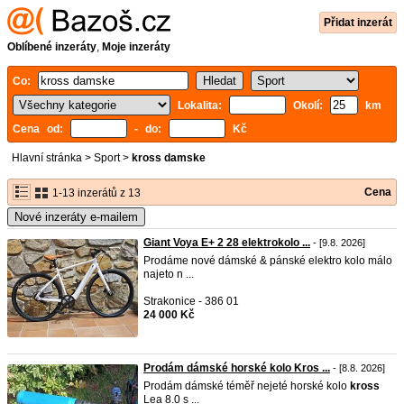
Přidat inzerát
Oblíbené inzeráty
,
Moje inzeráty
Co:
Lokalita:
Okolí:
km
Cena od:
- do:
Kč
Hlavní stránka
>
Sport
>
kross damske
Cena
1-13 inzerátů z 13
Nové inzeráty e-mailem
Giant Voya E+ 2 28 elektrokolo ...
- [9.8. 2026]
Prodáme nové dámské & pánské elektro kolo málo
najeto n ...
Strakonice - 386 01
24 000 Kč
Prodám dámské horské kolo Kros ...
- [8.8. 2026]
Prodám dámské téměř nejeté horské kolo
kross
Lea 8.0 s ...